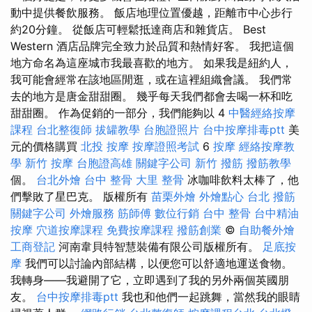
動中提供餐飲服務。 飯店地理位置優越，距離市中心步行
約20分鐘。 從飯店可輕鬆抵達商店和雜貨店。 Best
Western 酒店品牌完全致力於品質和熱情好客。 我把這個
地方命名為這座城市我最喜歡的地方。 如果我是紐約人，
我可能會經常在該地區閒逛，或在這裡組織會議。 我們常
去的地方是唐金甜甜圈。 幾乎每天我們都會去喝一杯和吃
甜甜圈。 作為促銷的一部分，我們能夠以 4
中醫經絡按摩
課程
台北整復師
拔罐教學
台胞證照片
台中按摩排毒ptt
美
元的價格購買
北投 按摩
按摩證照考試
6
按摩
經絡按摩教
學
新竹 按摩
台胞證高雄
關鍵字公司
新竹 撥筋
撥筋教學
個。
台北外燴
台中 整骨
大里 整骨
冰咖啡飲料太棒了，他
們擊敗了星巴克。 版權所有
苗栗外燴
外燴點心
台北 撥筋
關鍵字公司
外燴服務
筋師傅
數位行銷
台中 整骨
台中精油
按摩
穴道按摩課程
免費按摩課程
撥筋創業
©
自助餐外燴
工商登記
河南韋貝特智慧裝備有限公司版權所有。
足底按
摩
我們可以討論內部結構，以便您可以舒適地運送食物。
我轉身——我避開了它，立即遇到了我的另外兩個英國朋
友。
台中按摩排毒ptt
我也和他們一起跳舞，當然我的眼睛