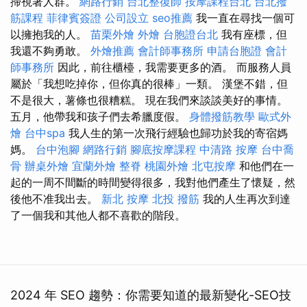
掃視著人群。
網路行銷
台北整復師
按摩課程台北
台北撥
筋課程
菲律賓簽證
公司設立
seo推薦
我一直在尋找一個可
以擁抱我的人。
苗栗外燴
外燴
台胞證台北
我有座標，但
我還不夠勇敢。
外燴推薦
會計師事務所
申請台胞證
會計
師事務所
因此，前往櫃檯，我需要更多的酒。 而服務人員
屬於「我想吃掉你，但你真的很棒」一類。 漢堡不錯，但
不是很大，薯條也很糟糕。 現在我們來談談美好的事情。
五月，他帶我和孩子們去希臘度假。
身體撥筋教學
歐式外
燴
台中spa
我人生的第一次飛行經驗也歸功於我的寄宿媽
媽。
台中泡腳
網路行銷
腳底按摩課程
中清路 按摩
台中喬
骨
辦桌外燴
宜蘭外燴
整脊
桃園外燴
北屯按摩
和他們在一
起的一周不間斷的時間變得很多，我對他們產生了懷疑，然
後他不准我出去。
新北 按摩
北投 撥筋
我的人生再次到達
了一個我和其他人都不喜歡的階段。
2024 年 SEO 趨勢：你需要知道的最新變化-SEO技