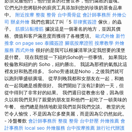
必須克服他們，他們豐富的社會世界，他們腐敗的靈魂。
它們允許您將額外的廚房工具添加到您的珍珠奶茶食品車
中。
附近按摩
整復 整骨
台中喬骨盆
會計師事務所
外燴公
司
辦桌外燴
我們也嘗試了叫「5
菲律賓簽證
傢伙」的蟲
子。
筋膜沾黏撥筋
據說這是一個著名的地方，並因其價
格、價值和客戶滿意度而獲得了各種獎項。
歐式外燴
新竹
推拿
on page seo
泰國簽證
腳底按摩證照
按摩教學
外燴
服務
西式外燴
很好的是我可以根據清單決定我想要的漢堡
是什麼。 現在我想提一下紐約Soho的一些事情。 如果我比
較倫敦和紐約的 Soho，紐約勝出。 我認為那裡的氣氛比這
裡友好和熟悉得多。 Soho旁邊就是Noho，之後我們就可
以跑到華盛頓廣場。 從早到晚我都和女朋友在一起，和她
在一起我總是感覺很好。 我們開始了沒有計劃的一天，但
從中得到了非常好的結果。 我們週日從教會出發，因為很
久以前我們見到了親愛的朋友並和他們一起吃了一頓美味的
午餐。 他們總是熱情地歡迎我們並與我們交談。 教堂的光
芒令人愉悅，不是因為它多麼美麗，而是因為它仍然如此。
- 冷盤餐飲
會計師事務所
整復 整骨
台中舒壓
外燴推薦
會
計事務所
local seo
外燴服務
台中按摩推薦
旅行社代辦護