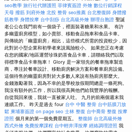
seo教學
旅行社代辦護照
菲律賓簽證
外燴
數位行銷課程
天母 撥筋
到府外燴
北投 整骨
seo推薦
台北整復師
身體撥
筋教學
身體按摩
台中刮痧
台北高級外燴
辦理台胞證
聖誕
老公公在我門前有一個袋子，裡面裝著糖果和水果。 有許
多幽靈廚房模型，如小賣部、移動食品拖車和食品卡車。
與傳統的「幽靈廚房」相比，這些模式所需的投資較少，因
此對於小型企業和初學者來說風險較小。 如果您正在考慮
在您的國家/地區運營珍珠奶茶食品卡車，請聯絡我們以取
得標準食品卡車拖車！ Glory 是一家領先的餐車拖車製造
商，專注於餐車設計、移動廚房解決方案和餐車廚房設備。
這個待售的幽靈廚房對於大多數人來說有熱廚房那麼大。
金錢激勵著我，因為不幸的是學校放假期間總是一條死狗。
我沒有額外的工作，所以我很高興他們給我豐厚的報酬。
自從我回來後，我就一直被家人吐。 九月的前兩個週末我
連續工作。 昨天是過去 four
台中 中醫 整骨
台中筋膜刀放
鬆
柬埔寨簽證
on page seo
士林 整復
台中喬骨
整復
按摩
證照
個月來的第一個免費星期五。
整復師
台北高級外燴
西式外燴
免費按摩課程
台中輕井澤按摩
經絡調理證照
我