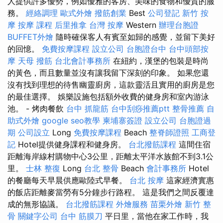
人提供許多優勢，例如優雅的客房、美味的食物和優質的服
務。
經絡調理
歐式外燴
撥筋創業
Best
公司登記
新竹 按
摩
按摩 課程
后里推拿
台灣 按摩
Western
辦理台胞證
BUFFET外燴
隨時確保客人有賓至如歸的感覺，並留下美好
的回憶。
免費按摩課程
設立公司
台胞證台中
台中頭部按
摩
天母 撥筋
台北會計事務所
在紐約，漢堡的包裝是時尚
的黃色，而且數量並沒有讓我留下深刻的印象。 如果您還
沒有找到理想的待售幽靈廚房，這款靈活且實用的廚房是您
的最佳選擇。 娛樂設施包括額外收費的健身房和室內游泳
池。 - 烤肉餐飲
台中 抓龍筋
台中刮痧推薦ptt
整骨推薦
自
助式外燴
google seo教學
柬埔寨簽證
設立公司
台胞證過
期
公司設立
Long
免費按摩課程
Beach
整脊師證照
工商登
記
Hotel提供健身課程和健身房。
台北撥筋課程
這間住宿
距離海岸線村購物中心3公里，距離太平洋水族館不到3.1公
里。
士林 整復
Long
台北 整骨
Beach
會計事務所
Hotel
的餐廳每天早晨供應歐陸式早餐。
台北 按摩
這家經濟實惠
的飯店距離麥當勞有5分鐘步行路程。 這是我們之間反覆達
成的無形協議。
台北撥筋課程
外燴服務
苗栗外燴
新竹 整
骨
關鍵字公司
台中 筋膜刀
平日里，當他在家工作時，我