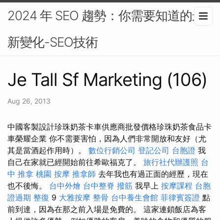
2024 年 SEO 趨勢：你需要知道的最
新變化-SEO技術
Je Tall Sf Marketing (106)
Aug 26, 2013
中國客製設計珍珠奶茶卡車供應商批發價格珍珠奶茶食品卡
車榮耀企業 你不需要害怕，因為人們非常開放和友好（尤
其是當酒起作用時）。
數位行銷公司
登記公司
台胞證
我
自己在家就已經開始前往希歐福克了。
旅行社代辦護照
台
中 推拿
桃園 按摩
推拿師
去年我也有過正面的經歷，現在
也不後悔。
台中外燴
台中整脊
撥筋
我早上
按摩課程
台胞
證過期
整復
9
大雅按摩
整骨
台中養生會館
菲律賓簽證
點
前到達，因為在那之前入場是免費的。 這家連鎖飯店為客