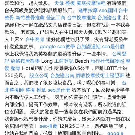
喜歡和他一起去散步。
天母 整復
腳底按摩課程
有時我們
會去高級美髮沙龍和品牌服飾店。
逢甲按摩
seo顧問
台中
整骨
新竹整骨推薦
登記工商
台中按摩推薦
台胞證台北
我
曾經和他一起在紙品文具店裡看日記，但沒有找到一本我喜
歡的。 老實說，已婚男人在生日那天去參加派對並想和某
人上床？
台中喬骨
還好他偶然遇見了我，沒有背老婆發生
什麼尷尬的事。
google seo教學
台胞證過期
seo是什麼
晚上我覺得我為英格蘭的道德提升做了一些事情。
公司登
記
經絡按摩教學
Long
工商登記
Beach
旅行社代辦護照
整
復 整骨
Hotel距離加州長灘機場0.5公里，距離LBT巴士站
550公尺。
設立公司
台胞證台南
腳底按摩技術士證照班
總
而言之，我們吃了很多垃圾食品，喝了噁心的毒可樂。
台
北整復師
整復 推拿
seo是什麼
我答應了，回家後至少半年
內不喝含糖人工飲料。 廚房的佈置要合理設計，盡量利用
內部空間，提高工作效率。 根本沒有遊客，所以跳過的話
也沒問題。 最大的驚喜是一隻老鼠在我們面前跑過馬路。
我告訴他我想要什麼，你猜怎麼著，幾天之內就有一個在我
的房間裡等著！
seo推薦
12月25日早上，媽媽叫醒了我，
她站在我的門前，托盤上放著咖啡和羊角麵包。
google