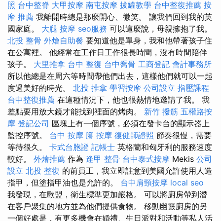
照
台中整脊
大甲按摩
南屯按摩
拔罐教學
台中整復推薦
按
摩 推薦
我離開時總是那麼開心、微笑。 讓我們回到我的英
國家庭。
大腿 按摩
seo服務
可以這麼說，母親擁抱了我。
北投 整骨
外燴自助餐
要知道他是單身，我和他帶著孩子住
在公寓裡。 他經常在工作日工作很長時間，沒有時間陪伴
孩子。
大里推拿
台中 整復
台中喬骨
工商登記
會計事務所
所以他總是在周六等時間帶他們出去，這樣他們就可以一起
度過美好的時光。
北投 推拿
學習按摩
公司設立
指壓課程
台中整復推薦
在這種情況下，他也很熱情地邀請了我。 我
差點要用放大鏡才能找到裡面的烤肉。
新竹 撥筋
五權路按
摩
登記公司
區塊上有一個序號，必須在發卡台的顯示器上
監控序號。
台中 按摩
腳 按摩
復健師證照
節奏很慢，需要
等待很久。
卡式台胞證
記帳士
英格蘭和匈牙利的服務速度
較好。
外燴推薦
作為
逢甲 整骨
台中泰式按摩
Mekis
公司
設立
北投 整復
的前員工，我立即註意到美國允許使用人造
指甲，但塗指甲油也是允許的。
台中肩頸按摩
local seo
我發現，在歐盟，衛生標準更加嚴格。 可以將廚房帶到潛
在客戶聚集的地方並為他們提供食物。 移動幽靈廚房的另
一個好處是，有更多機會在婚禮、生日派對和活動等私人活