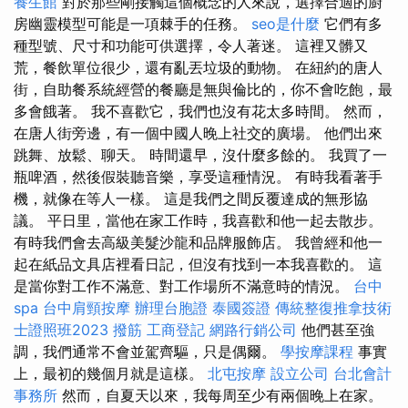
養生館
對於那些剛接觸這個概念的人來說，選擇合適的廚
房幽靈模型可能是一項棘手的任務。
seo是什麼
它們有多
種型號、尺寸和功能可供選擇，令人著迷。 這裡又髒又
荒，餐飲單位很少，還有亂丟垃圾的動物。 在紐約的唐人
街，自助餐系統經營的餐廳是無與倫比的，你不會吃飽，最
多會餓著。 我不喜歡它，我們也沒有花太多時間。 然而，
在唐人街旁邊，有一個中國人晚上社交的廣場。 他們出來
跳舞、放鬆、聊天。 時間還早，沒什麼多餘的。 我買了一
瓶啤酒，然後假裝聽音樂，享受這種情況。 有時我看著手
機，就像在等人一樣。 這是我們之間反覆達成的無形協
議。 平日里，當他在家工作時，我喜歡和他一起去散步。
有時我們會去高級美髮沙龍和品牌服飾店。 我曾經和他一
起在紙品文具店裡看日記，但沒有找到一本我喜歡的。 這
是當你對工作不滿意、對工作場所不滿意時的情況。
台中
spa
台中肩頸按摩
辦理台胞證
泰國簽證
傳統整復推拿技術
士證照班2023
撥筋
工商登記
網路行銷公司
他們甚至強
調，我們通常不會並駕齊驅，只是偶爾。
學按摩課程
事實
上，最初的幾個月就是這樣。
北屯按摩
設立公司
台北會計
事務所
然而，自夏天以來，我每周至少有兩個晚上在家。