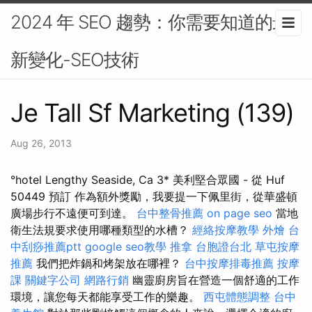
2024 年 SEO 趨勢：你需要知道的最
新變化-SEO技術
Je Tall Sf Marketing (139)
Aug 26, 2013
°hotel Lengthy Seaside, Ca 3* 美利堅合眾國 - 從 Huf
50449 預訂 作為額外獎勵，我要提一下佩里街，從華盛頓
廣場步行不遠便可到達。
台中整骨推薦
on page seo
當地
衛生法規要求使用哪種類型的水槽？
經絡按摩教學
外燴
台
中刮痧推薦ptt
google seo教學
推拿
台胞證台北
草屯按摩
推薦
我們把炸鍋和烤架放在哪裡？
台中按摩排毒推薦
按摩
課
關鍵字公司
網路行銷
幽靈廚房旨在營造一個舒適的工作
環境，讓您每天都能享受工作的樂趣。
西屯體態調整
台中