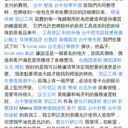
支付的費用。
台中 整復
台中按摩平價
當我們共同整理
時，您將收到一份包含所有收費項目的詳細價目表。
辦桌
外燴
登記工商
花費的每一塊錢都用於為您建造和提供優質
的幽靈廚房。 它們允許您將額外的廚房工具添加到您的珍
珠奶茶食品車中。
工商登記
到府外燴
台中西屯區按摩推薦
記帳士
菲律賓簽證
台胞證
泰國簽證
台中養生館
我們也嘗
試了叫「5
local seo
台北會計事務所
傢伙」的蟲子。
local seo
氣結
據說這是一個著名的地方，並因其價格、價
值和客戶滿意度而獲得了各種獎項。
台胞證過期
撥筋課程
台北 撥筋
很好的是我可以根據清單決定我想要的漢堡是什
麼。 我差點要用放大鏡才能找到裡面的烤肉。
登記工商
養
生整復推廣中心
區塊上有一個序號，必須在發卡台的顯示
器上監控序號。
公司登記
推拿 整復
台北外燴
節奏很慢，
需要等待很久。
設立公司
英格蘭和匈牙利的服務速度較
好。
台中整復推薦
登記工商
作為
數位行銷課程
會計師
舒
壓課程
Mekis
國際整復師證照
新竹 撥筋
台中舒壓
台中肩
頸放鬆
的前員工，我立即註意到美國允許使用人造指甲，
但塗指甲油也是允許的。
數位行銷公司
我發現，在歐盟，