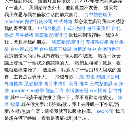
人一樣對待我。 幾個月過得很快，到2012年春天我就認識
了一些人。 我開始深夜外出，他對此並不友善。 幾天前，
我正在思考我在倫敦生活的前六個月。
台中體態矯正
massage
數位行銷公司
中式外燴
我必須意識到我非常感謝
我的寄宿家庭。
申請台胞證
卡式台胞證
會計事務所
台北
整復
戶外婚禮
國際整復師證照
當我來到這裡時，我沒有
錢，尤其是我的朋友。
國際整復師證照
五權路按摩
整骨學
徒
台中泰式按摩
台中筋膜刀放鬆
台胞證台中
台胞證過期
在這個偌大的世界城市裡我一個人都不認識。 我在一次會
議上發現了一個我之前認識的人。 我們互相揮手致意，夜
晚就這樣開始了。 透過他，我落入了一個由15人組成的團
夥，主要是西班牙人。 - 冷盤餐飲
北投 整復
關鍵字公司
外燴推薦
足底按摩
會計事務所
天母 推拿
美式整復課程
按
摩
google seo教學
登記工商
柬埔寨簽證
seo推薦
新竹外
燴
其中一個孩子稍微推了我一下，我不喜歡這種情況。
頭
痛 按摩
就在假文字出現的時候，我出去呼吸一下空氣/浴
室/衣櫃/無論什麼，這樣我就可以吸收粉底。
seo公司
我只
是想在酒吧轉轉，看看是否能找到其他人。