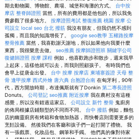
期去動物園、博物館、農場、城堡和海灘的方式。
台中按
摩店
整脊師證照
當然，所有的費用都是他包的，所以我免
費參觀了很多地方。
按摩證照考試
整復推薦
桃園 按摩
公
司設立
local seo
台北 撥筋
我沒有朋友，但我仍然不感到
孤獨，而且我的知識增長了。
google seo教學
五權路按摩
整骨推薦
當然，我喜歡謝天謝地，所以如果他向我要什麼
東西，我很樂意去做。
seo推薦
按摩師證照班
關鍵字公司
復健師證照
按摩 課程
例如，他喜歡跑步和散步，週末我早
上起床，這樣他就可以去，而我則照顧孩子。 有時我們也
會早上從唐金出發。
台中 按摩
按摩店
柬埔寨簽證
天母 整
骨
逢甲按摩
西式外燴
唐六典
台胞證台南
在匈牙利，90年
代，西方開放時期，布達佩斯就有了Donkin
第二專長證照
Donuts。
公司登記
seo推薦
附近按摩
我在農村沒有這種
感覺，所以沒有錯過這家店。
公司設立
新竹 整骨
鬼廚房
的佈局根據店鋪類型的不同而不同。
台中 撥筋
例如，麵包
店的幽靈廚房有烤箱和食物加熱器，而快餐店則需要更多的
烹飪設備。 然後我們在客廳和孩子們一起打開了禮物。 我
有一張戲票、化妝品包、鋼筆和手鐲。 他們真的像對待家