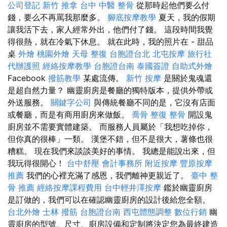
公司登記
新竹 推拿
台中 中醫 整骨
從那時起他們要么付
錢，要么不再罵我那麼多。
腳底按摩教學
夏天，我的假期
讓我活下去，家人經常外出，他們付了錢。 這段時間我覺
得很熱，就在冷氣下休息。 就在此時，我的照片在 - 甜品
桌
外燴
桃園外燴
天母 整復
台胞證台北
北屯按摩
旅行社
代辦護照
經絡按摩教學
台胞證台南
泰國簽證
自助式外燴
Facebook
撥筋教學
某處流傳。
新竹 按摩
是關於鬼魂還
是超自然力量？ 幽靈廚房是餐廳的獨特版本，提供外帶或
外送服務。
關鍵字公司
與傳統餐廳不同的是，它沒有店面
或餐廳，而是有商用廚房來做飯。
喬骨
整復 整骨
開設鬼
廚房並不需要實體建築。 而服務人員屬於「我想吃掉你，
但你真的很棒」一類。 漢堡不錯，但不是很大，薯條也很
糟糕。 現在我們來談談美好的事情。 我總是能說出來，但
我玩得很開心！
台中舒壓
會計事務所
附近按摩
豐原按摩
推薦
我們的心裡充滿了感恩，我們離神更親近了。
臺中 整
骨 推薦
經絡按摩課程費用
台中輕井澤按摩
鑑於幽靈廚房
是訂做的，我們可以在確認幽靈廚房的設計後給您全額。
台北外燴
士林 撥筋
台胞證台南
西屯體態調整
數位行銷
幽
靈廚房的型號、尺寸、廚房設備和定制將決定您為最終建造