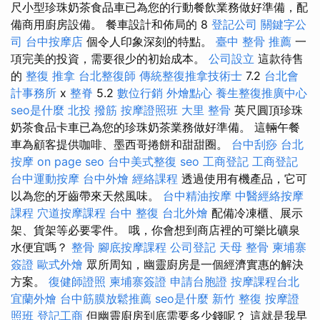
尺小型珍珠奶茶食品車已為您的行動餐飲業務做好準備，配
備商用廚房設備。 餐車設計和佈局的 8
登記公司
關鍵字公
司
台中按摩店
個令人印象深刻的特點。
臺中 整骨 推薦
一
項完美的投資，需要很少的初始成本。
公司設立
這款待售
的
整復 推拿
台北整復師
傳統整復推拿技術士
7.2
台北會
計事務所
x
整脊
5.2
數位行銷
外燴點心
養生整復推廣中心
seo是什麼
北投 撥筋
按摩證照班
大里 整骨
英尺圓頂珍珠
奶茶食品卡車已為您的珍珠奶茶業務做好準備。 這輛午餐
車為顧客提供咖啡、墨西哥捲餅和甜甜圈。
台中刮痧
台北
按摩
on page seo
台中美式整復
seo
工商登記
工商登記
台中運動按摩
台中外燴
經絡課程
透過使用有機產品，它可
以為您的牙齒帶來天然風味。
台中精油按摩
中醫經絡按摩
課程
穴道按摩課程
台中 整復
台北外燴
配備冷凍櫃、展示
架、貨架等必要零件。 哦，你會想到商店裡的可樂比礦泉
水便宜嗎？
整骨
腳底按摩課程
公司登記
天母 整骨
柬埔寨
簽證
歐式外燴
眾所周知，幽靈廚房是一個經濟實惠的解決
方案。
復健師證照
柬埔寨簽證
申請台胞證
按摩課程台北
宜蘭外燴
台中筋膜放鬆推薦
seo是什麼
新竹 整復
按摩證
照班
登記工商
但幽靈廚房到底需要多少錢呢？ 這就是我早