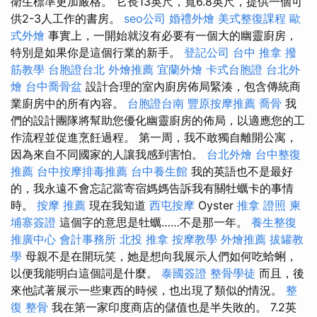
衛生標準更加嚴格。 它長13英尺，寬6.8英尺，提供一個可
供2-3人工作的書房。
seo公司
婚禮外燴
美式整復課程
歐
式外燴
事實上，一開始就沒有必要有一個大的幽靈廚房，
特別是如果你是這個行業的新手。
登記公司
台中 推拿
撥
筋教學
台胞證台北
外燴推薦
宜蘭外燴
卡式台胞證
台北外
燴
台中喬骨盆
設計合理的室內廚房佈局緊湊，包含傳統商
業廚房中的所有內容。
台胞證台南
豐原按摩推薦
喬骨
我
們的設計團隊將幫助您優化幽靈廚房的佈局，以適應您的工
作流程並促進烹飪過程。 第一周，我不敢獨自離開公寓，
因為來自不同國家的人讓我感到害怕。
台北外燴
台中整復
推薦
台中按摩排毒推薦
台中養生館
我的英語也不是最好
的，我永遠不會忘記當寄宿媽媽告訴我有關牡蠣卡的事情
時。
按摩 推薦
現在我知道
西屯按摩
Oyster
推拿 證照
柬
埔寨簽證
這個字的意思是牡蠣……不是那一年。
養生整復
推廣中心
會計事務所
北投 推拿
按摩教學
外燴推薦
拔罐教
學
母親不是在開玩笑，她是想向我展示人們如何吃蛤蜊，
以便我能明白這個詞是什麼。
泰國簽證
整骨學徒
而且，後
來他試著展示一些東西的時候，也出現了類似的情況。
整
復 整骨
我在第一家印度商店的儲值也是半失敗的。 7.2英