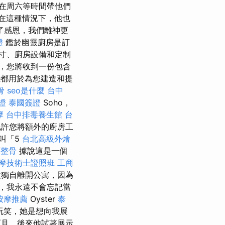
在周六等時間帶他們
在這種情況下，他也
了感恩，我們離神更
證
鑑於幽靈廚房是訂
寸、廚房設備和定制
，您將收到一份包含
都用於為您建造和提
骨
seo是什麼
台中
證
泰國簽證
Soho，
摩
台中排毒養生館
台
允許您將額外的廚房工
叫「5
台北高級外燴
原整骨
據說這是一個
摩技術士證照班
工商
敢獨自離開公寓，因為
，我永遠不會忘記當
按摩推薦
Oyster
泰
玩笑，她是想向我展
且，後來他試著展示