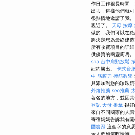
作日工作很長時間
出去，這樣他們就
很熱情地邀請了我。
親近了。
天母 按摩
做的，我們可以在確
將決定您為最終建
所有收費項目的詳
供優質的幽靈廚房。
spa
台中肩頸放鬆
紐約勝出。
卡式台
中 筋膜刀
撥筋教學
具添加到您的珍珠
外燴推薦
seo推薦
著名的地方，並因其
登記
天母 推拿
很好
來自不同國家的人
寄宿媽媽告訴我有
國簽證
這個字的意思
示人們如何吃蛤蜊