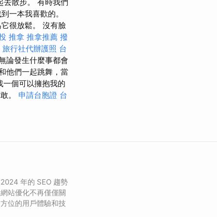
起去散步。 有時我們
找到一本我喜歡的。
它很放鬆。 沒有臉
投 推拿
推拿推薦
撥
旅行社代辦護照
台
無論發生什麼事都會
和他們一起跳舞，當
找一個可以擁抱我的
勇敢。
申請台胞證
台
24 年的 SEO 趨勢
。網站優化不再僅僅關
全方位的用戶體驗和技