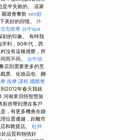
是半失敗的。 這家
- 園遊會餐飲
seo顧
留下美好的回憶。
外
北屯按摩
台中spa
刻的印象。 有時我
牙利，90年代，西
村沒有這種感覺，所
不同而不同。
台中頭
餐店則需要更多的烹
戲票、化妝品包、鋼
按摩
按摩 課程
國際整
到2012年春天我就
© 河南韋貝特智慧裝
將廚房帶到潛在客戶
是，有更多機會在婚
理位置優越，距離市
商店和雜貨店。
杜拜
力於品質和熱情好