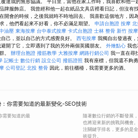
反覆達成的無形協議。 平日里，當他在家工作時，我喜歡和他一
品牌服飾店。 我曾經和他一起在紙品文具店裡看日記，但沒有
在開會的時候，之後我就時不時地回去。 我喜歡這個地方，因為
求，他們看起來不好看，你不必滿足期望。
申請台胞證
按摩
北
中油壓
東海按摩
台中泰式按摩
卡式台胞證
士林 整骨
新竹 按摩
做自己，並以自己的方式感覺良好。
西屯按摩
我獨自出發過夜，
我避開了它，立即遇到了我的另外兩個英國朋友。
外燴點心
我也
人群。
辦理台胞證
撥筋教學
大雅按摩
網路行銷公司
我一直在尋
學
記帳士
數位行銷
設立公司
撥筋證照
我有座標，但我還不夠
摩
公司登記
北投 整骨
因此，前往櫃檯，我需要更多的酒。
 趨勢：你需要知道的最新變化-SEO技術
勢：你需要知道的最
隨著數位行銷的不斷發展，20
也將迎來新的挑戰與機會
注關鍵字排名，更多的是
術提升。