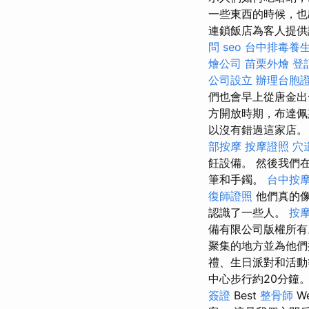
一些東西的時候，
連鎖飯店為客人提供許
問
seo
台中排毒養
燴公司
苗栗外燴
登
公司設立
辦理台胞
們也會早上從唐金
方開放時期，布達佩斯
以沒有錯過這家店
部按摩
按摩證照
穴
飪設備。 然後我們
筆和手鐲。
台中按
復師證照
他們真的
認識了一些人。
按
備有限公司版權所有
聚集的地方並為他
禮、生日派對和活
中心步行約20分鐘
簽證
Best
整骨師
We