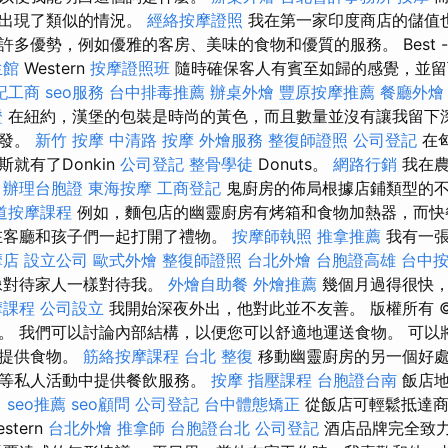
也出現了類似的情況。
經絡按摩證照
我在第一家印度商店的儲值也
多優勢，例如優雅的客房、美味的食物和優質的服務。 Best 
生館
Western
按摩證照班
隨時確保客人有賓至如歸的感覺，並
記工商
seo服務
台中排毒推薦
辦桌外燴
豐原按摩推薦
餐廳外燴
證
在紐約，漢堡的包裝是時尚的黃色，而且數量並沒有讓我留下深
出發。
新竹 按摩
中清路 按摩
外燴服務
整復師證照
公司登記
在匈
就有了Donkin
公司登記
整骨學徒
Donuts。
網路行銷
我在農
。
辦理台胞證
東海按摩
工商登記
鬼廚房的佈局根據店鋪類型的
道按摩課程
例如，麵包店的幽靈廚房有烤箱和食物加熱器，而快
在客廳和孩子們一起打開了禮物。
按摩師執照
推拿推薦
我有一張
摩店
設立公司
歐式外燴
整復師證照
台北外燴
台胞證高雄
台中
像對待家人一樣對待我。
外燴自助餐
外燴推薦
幾個月過得很快，
摩課程
公司設立
我開始深夜外出，他對此並不友善。 版權所有 
。 我們可以討論內部結構，以便您可以舒適地運送食物。 可以
們提供食物。
筋絡按摩課程
台北 整復
移動幽靈廚房的另一個好處
動等私人活動中提供餐飲服務。
按摩
指壓課程
台胞證台南
飯店地
。
seo推薦
seo顧問
公司登記
台中體態矯正
從飯店可輕鬆抵達
stern
台北外燴
推拿師
台胞證台北
公司登記
酒店品牌完全致