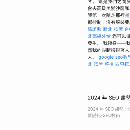
客。 這是我們之間
會去高級美髮沙龍和
我第一次踏足那裡是
部控制，沒有服裝要
筋證照
新北 按摩
台
北高級外燴
您可以
發生。 我轉身——
然我的眼睛掃視著
人。
google seo教
北 按摩
整復
西屯按
2024 年 SEO
2024 年 SEO 趨
新變化-SEO技術