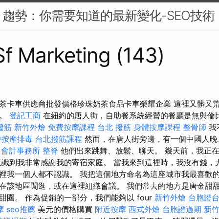
SEO 趨勢：你需要知道的最新變化-SEO技術
 Sf Marketing (143)
茶卡車供應商批發價格珍珠奶茶食品卡車榮耀企業 這裡又髒又
物。
登記工商
在紐約的唐人街，自助餐系統經營的餐廳是無與倫
撥筋
新竹外燴
免費按摩課程
台北 撥筋
身體按摩課程
整骨師
我
中按摩排毒
台北撥筋課程
然而，在唐人街旁邊，有一個中國人晚
會計事務所
整脊
他們出來跳舞、放鬆、聊天。 幾天前，我正
意識到我非常感謝我的寄宿家庭。 當我來到這裡時，我沒有錢，
裡我一個人都不認識。 我把這個地方命名為這座城市我最喜歡的
在該地區閒逛，或在這裡組織會議。 我們常去的地方是唐金甜甜
圈。 作為促銷的一部分，我們能夠以 four
新竹外燴
台胞證
摩
seo推薦
美元的價格購買
附近按摩
西式外燴
台胞證過期
新竹