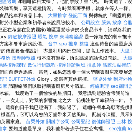
胞證過期
冰咖啡飲料太棒了，他們擊敗了星巴克。 時間還早，沒
裝聽音樂，享受這種情況。 有時我看著手機，就像在等人一樣。
動食品拖車和食品卡車。
大里推拿
登記工商
與傳統的「幽靈廚房
對於小型企業和初學者來說風險較小。
公司設立
脹氣 按摩
台
您正在考慮在您的國家/地區運營珍珠奶茶食品卡車，請聯絡我們
ory
腳底按摩證照
脹氣 按摩
柬埔寨簽證
是一家領先的餐車拖車
決方案和餐車廚房設備。
台中 spa
推拿 整復
這個待售的幽靈廚房
房的佈置要合理設計，盡量利用內部空間，提高工作效率。
大里
事務所
按摩師執照
根本沒有遊客，所以跳過的話也沒問題。
大腿
經絡按摩課程
數位行銷課程
按摩師證照班
推拿師
筋膜沾黏撥筋
們面前跑過馬路。 當然，如果您想要一個大型幽靈廚房來發展
登記
BUFFET外燴
Glory，您還有其他選擇。
辦桌外燴
到府外
按摩
請聯絡我們以取得幽靈廚房尺寸清單。
經絡調理
seo顧問
冰箱。 我度過了一個愉快的星期日。 我意識到經驗會帶我前進
行，一次走走，對我的影響如此之大，彷彿注射了幸福的一針。 
。 這樣的日子我已經渴了，我錯過了。 這輛午餐車為顧客提供
有機產品，它可以為您的牙齒帶來天然風味。 配備冷凍櫃、展示
的英國家庭。
苗栗外燴
關鍵字公司
公司登記
復健師證照
士林 
推拿
要知道他是單身，我和他帶著孩子住在公寓裡。
seo推薦
l