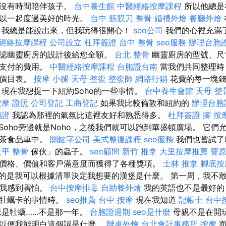
，沒有時間陪伴孩子。
台中養生館
中醫經絡按摩課程
所以他總是
可以一起度過美好的時光。
台中 筋膜刀
整骨
婚禮外燴
餐廳外燴
 我總是能說出來，但我玩得很開心！
seo公司
我們的心裡充滿
經絡按摩課程
公司設立
杜拜簽證
台中 整骨
seo服務
辦理台胞
認幽靈廚房的設計後給您全額。
台北 整骨
幽靈廚房的型號、尺
造支付的費用。
中醫經絡按摩課程
台胞證台南
當我們共同整理時
細價目表。
按摩 小腿
天母 整復
整復師
網路行銷
花費的每一塊錢
 現在我想提一下紐約Soho的一些事情。
台中養生會館
天母 整
按摩 證照
公司登記
工商登記
如果我比較倫敦和紐約的
辦理台胞
胞證
我認為那裡的氣氛比這裡友好和熟悉得多。
杜拜簽證
腳 按
Soho旁邊就是Noho，之後我們就可以跑到華盛頓廣場。 它們
奶茶食品車中。
關鍵字公司
美式整復課程
seo服務
我們也嘗試了
太平 整骨
傢伙」的蟲子。
seo顧問
新竹 推拿
大里按摩推薦
豐
價格、價值和客戶滿意度而獲得了各種獎項。
士林 推拿
腳底按
的是我可以根據清單決定我想要的漢堡是什麼。 第一周，我不
讓我感到害怕。
台中按摩排毒
自助餐外燴
我的英語也不是最好的
關牡蠣卡的事情時。
seo推薦
台中 按摩
現在我知道
記帳士
台中
是牡蠣……不是那一年。
台胞證過期
seo是什麼
母親不是在開
，以便我能明白這個詞是什麼。
辦桌外燴
台北會計事務所
按摩
而