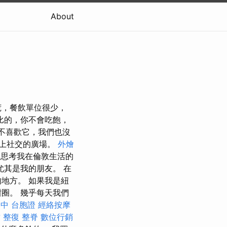
About
荒，餐飲單位很少，
比的，你不會吃飽，
不喜歡它，我們也沒
上社交的廣場。
外燴
在思考我在倫敦生活的
尤其是我的朋友。 在
地方。 如果我是紐
圈。 幾乎每天我們
台中
台胞證
經絡按摩
 整復
整脊
數位行銷