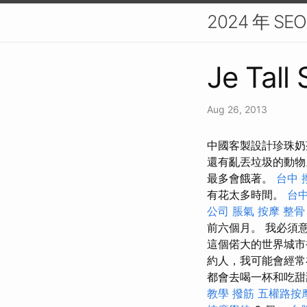
2024 年 
Je Tall
Aug 26, 2013
中國客製設計珍珠奶
還有亂丟垃圾的動
最多會餓著。
台中 
有花太多時間。
台
公司
脹氣 按摩
整骨
前六個月。 我必須
這個偌大的世界城市
約人，我可能會經常
都會去喝一杯和吃甜甜
教學
撥筋
五權路按