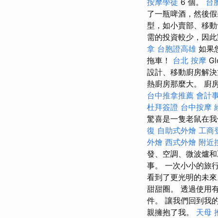
按摩學徒
6 個。
台
了一瓶啤酒，然後假
型，如小賣部、移
需的投資較少，因此
拿
台胞證高雄
如果
拖車！
台北 按摩
Gl
設計、移動廚房解
熱廚房那麼大。 廚
台中推拿推薦
會計
杜拜簽證
台中按摩
驚喜是一隻老鼠在我
復
自助式外燴
工商
外燴
西式外燴
附近
發、空調、微波爐和
事。 一次小小的旅
看到了更光明的未來
甜甜圈。 透過使用
件。 讓我們回到我
親擁抱了我。
天母 