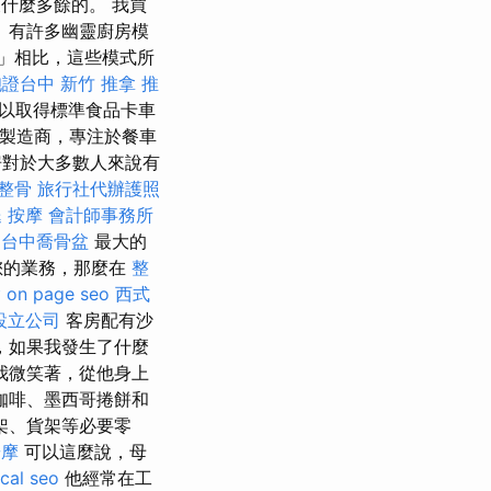
什麼多餘的。 我買
 有許多幽靈廚房模
」相比，這些模式所
胞證台中
新竹 推拿
推
以取得標準食品卡車
製造商，專注於餐車
對於大多數人來說有
 整骨
旅行社代辦護照
 按摩
會計師事務所
台中喬骨盆
最大的
您的業務，那麼在
整
燴
on page seo
西式
設立公司
客房配有沙
，如果我發生了什麼
我微笑著，從他身上
咖啡、墨西哥捲餅和
架、貨架等必要零
按摩
可以這麼說，母
ocal seo
他經常在工