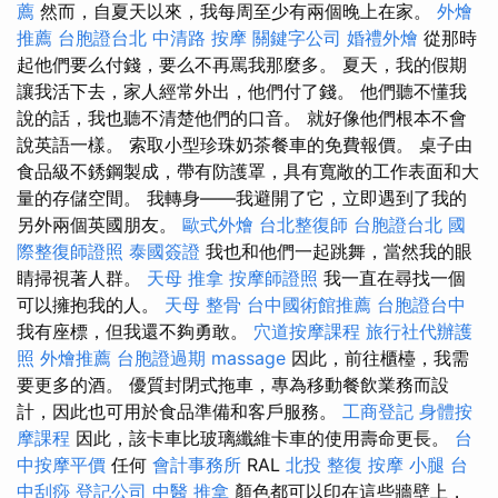
薦
然而，自夏天以來，我每周至少有兩個晚上在家。
外燴
推薦
台胞證台北
中清路 按摩
關鍵字公司
婚禮外燴
從那時
起他們要么付錢，要么不再罵我那麼多。 夏天，我的假期
讓我活下去，家人經常外出，他們付了錢。 他們聽不懂我
說的話，我也聽不清楚他們的口音。 就好像他們根本不會
說英語一樣。 索取小型珍珠奶茶餐車的免費報價。 桌子由
食品級不銹鋼製成，帶有防護罩，具有寬敞的工作表面和大
量的存儲空間。 我轉身——我避開了它，立即遇到了我的
另外兩個英國朋友。
歐式外燴
台北整復師
台胞證台北
國
際整復師證照
泰國簽證
我也和他們一起跳舞，當然我的眼
睛掃視著人群。
天母 推拿
按摩師證照
我一直在尋找一個
可以擁抱我的人。
天母 整骨
台中國術館推薦
台胞證台中
我有座標，但我還不夠勇敢。
穴道按摩課程
旅行社代辦護
照
外燴推薦
台胞證過期
massage
因此，前往櫃檯，我需
要更多的酒。 優質封閉式拖車，專為移動餐飲業務而設
計，因此也可用於食品準備和客戶服務。
工商登記
身體按
摩課程
因此，該卡車比玻璃纖維卡車的使用壽命更長。
台
中按摩平價
任何
會計事務所
RAL
北投 整復
按摩 小腿
台
中刮痧
登記公司
中醫 推拿
顏色都可以印在這些牆壁上，