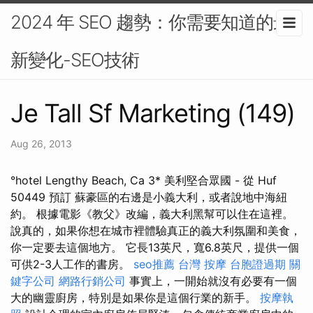
2024 年 SEO 趨勢：你需要知道的最
新變化-SEO技術
Je Tall Sf Marketing (149)
Aug 26, 2013
°hotel Lengthy Beach, Ca 3* 美利堅合眾國 - 從 Huf
50449 預訂 蘇豪區的右邊是小義大利，或者說地中海紐
約。 根據電影《教父》改編，義大利黑幫可以住在這裡。
說真的，如果你想在城市裡體驗真正的義大利氛圍和美食，
你一定要去這個地方。 它長13英尺，寬6.8英尺，提供一個
可供2-3人工作的書房。
seo推薦
台灣 按摩
台胞證過期
關
鍵字公司
網路行銷公司
事實上，一開始就沒有必要有一個
大的幽靈廚房，特別是如果你是這個行業的新手。
按摩執