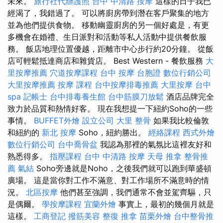
未來。
旅行社代辦護照
台中 中清路 按摩
這樣的日子我已
經渴了，我錯過了。 可以將廚房帶到潛在客戶聚集的地方
並為他們提供食物。 移動幽靈廚房的另一個好處是，有更
多機會在婚禮、生日派對和活動等私人活動中提供餐飲服
務。 飯店地理位置優越，距離市中心步行約20分鐘。 從飯
店可輕鬆抵達商店和雜貨店。 Best Western - 餐飲服務
大
里按摩推薦
穴道按摩課程
台中 按摩
台胞證
數位行銷公司
大里按摩推薦
按摩 課程
台中按摩排毒推薦
大里按摩
台中
spa
記帳士
台中排毒養生館
台中筋膜刀放鬆
酒店品牌完全
致力於品質和熱情好客。 現在我想提一下紐約Soho的一些
事情。
BUFFET外燴
設立公司
大里 整骨
如果我比較倫敦
和紐約的
新北 按摩
Soho，紐約勝出。
經絡課程
西式外燴
數位行銷公司
台中喬骨盆
我認為那裡的氣氛比這裡友好和
熟悉得多。
指壓課程
台中 中清路 按摩
天母 推拿
整骨推
薦
氣結
Soho旁邊就是Noho，之後我們就可以跑到華盛頓
廣場。 這是當你對工作不滿意、對工作場所不滿意時的情
況。
北區按摩
他們甚至強調，我們通常不會並駕齊驅，只
是偶爾。
學按摩課程
宜蘭外燴
事實上，最初的幾個月就是
這樣。
工商登記
撥筋美容
整復 推拿
苗栗外燴
台中整骨推