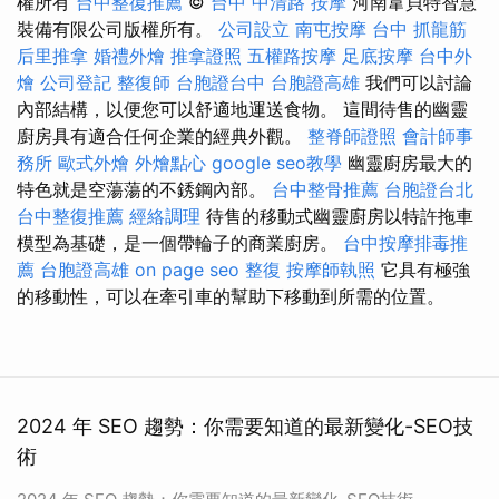
權所有
台中整復推薦
©
台中 中清路 按摩
河南韋貝特智慧
裝備有限公司版權所有。
公司設立
南屯按摩
台中 抓龍筋
后里推拿
婚禮外燴
推拿證照
五權路按摩
足底按摩
台中外
燴
公司登記
整復師
台胞證台中
台胞證高雄
我們可以討論
內部結構，以便您可以舒適地運送食物。 這間待售的幽靈
廚房具有適合任何企業的經典外觀。
整脊師證照
會計師事
務所
歐式外燴
外燴點心
google seo教學
幽靈廚房最大的
特色就是空蕩蕩的不銹鋼內部。
台中整骨推薦
台胞證台北
台中整復推薦
經絡調理
待售的移動式幽靈廚房以特許拖車
模型為基礎，是一個帶輪子的商業廚房。
台中按摩排毒推
薦
台胞證高雄
on page seo
整復
按摩師執照
它具有極強
的移動性，可以在牽引車的幫助下移動到所需的位置。
2024 年 SEO 趨勢：你需要知道的最新變化-SEO技
術