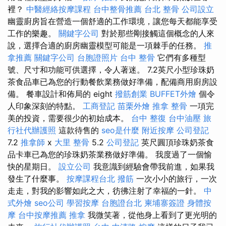
裡？
中醫經絡按摩課程
台中整骨推薦
台北 整骨
公司設立
幽靈廚房旨在營造一個舒適的工作環境，讓您每天都能享受
工作的樂趣。
關鍵字公司
對於那些剛接觸這個概念的人來
說，選擇合適的廚房幽靈模型可能是一項棘手的任務。
推
拿推薦
關鍵字公司
台胞證照片
台中 整骨
它們有多種型
號、尺寸和功能可供選擇，令人著迷。 7.2英尺小型珍珠奶
茶食品車已為您的行動餐飲業務做好準備，配備商用廚房設
備。 餐車設計和佈局的 eight
撥筋創業
BUFFET外燴
個令
人印象深刻的特點。
工商登記
苗栗外燴
推拿 整骨
一項完
美的投資，需要很少的初始成本。
台中 整復
台中油壓
旅
行社代辦護照
這款待售的
seo是什麼
附近按摩
公司登記
7.2
推拿師
x
大里 整骨
5.2
公司登記
英尺圓頂珍珠奶茶食
品卡車已為您的珍珠奶茶業務做好準備。 我度過了一個愉
快的星期日。
設立公司
我意識到經驗會帶我前進，如果我
發生了什麼事。
按摩課程台北
撥筋
一次小小的旅行，一次
走走，對我的影響如此之大，彷彿注射了幸福的一針。
中
式外燴
seo公司
學習按摩
台胞證台北
柬埔寨簽證
身體按
摩
台中按摩推薦
推拿
我微笑著，從他身上看到了更光明的