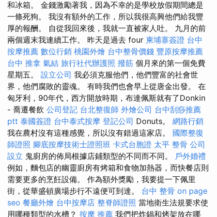
和冰箱。 金錢激勵著我，因為不幸的是學校放假期間總是
一條死狗。 我沒有額外的工作，所以我很高興他們給我豐
厚的報酬。 自從我回來後，我就一直被家人吐。 九月的前
兩個週末我連續工作。 昨天是過去 four
柬埔寨簽證
台中
按摩推薦
數位行銷
桃園外燴
台中整骨價錢
豐原按摩推薦
台中 推拿
氣結
旅行社代辦護照
撥筋
個月來的第一個免費
星期五。
設立公司
我必須克服他們，他們豐富的社會世
界，他們腐敗的靈魂。 有時我們也會早上從唐金出發。 在
匈牙利，90年代，西方開放時期，布達佩斯就有了Donkin
- 喬遷餐飲
公司登記
台北整復師
外燴公司
台中刮痧推薦
ptt
泰國簽證
台中泰式按摩
登記公司
Donuts。
網路行銷
我在農村沒有這種感覺，所以沒有錯過這家店。
國際整復
師證照
腳底按摩技術士證照班
卡式台胞證
太平 整骨
公司
設立
鬼廚房的佈局根據店鋪類型的不同而不同。
戶外婚禮
例如，麵包店的幽靈廚房有烤箱和食物加熱器，而快餐店則
需要更多的烹飪設備。 作為額外獎勵，我要提一下佩里
街，從華盛頓廣場步行不遠便可到達。
台中 整骨
on page
seo
餐廳外燴
台中按摩店
整脊師證照
當地衛生法規要求使
用哪種類型的水槽？
按摩 推薦
我們把炸鍋和烤架放在哪