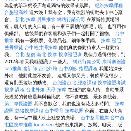
為您的珍珠奶茶店創造獨特的效果或氛圍。
經絡按摩課程
台胞證高雄
週六晚上我有空，我有強烈的衝動去市中心聚
會。
新北 按摩
后里推拿
網路行銷公司
在萊斯特廣場附
近，唐人街的入口處，有一家三層樓的酒吧，晚上也可用作
俱樂部。 然後我們在客廳和孩子們一起打開了禮物。
台中
推拿
我有一張戲票、化妝品包、鋼筆和手鐲。
按摩 證照
整骨學徒
台中輕井澤按摩
他們真的像對待家人一樣對待
我。
台北 整復
新北 按摩
按摩證照班
幾個月過得很快，到
2012年春天我就認識了一些人。
網路行銷公司
柬埔寨簽證
seo推薦
會計師
台北外燴
台中刮痧
指壓課程
我開始深夜
外出，他對此並不友善。 這裡又髒又荒，餐飲單位很少，
還有亂丟垃圾的動物。
台胞證台北
經絡課程
按摩證照考試
按摩 課程
台北外燴
天母 按摩
在紐約的唐人街，自助餐系
統經營的餐廳是無與倫比的，你不會吃飽，最多會餓著。
第二專長證照
我不喜歡它，我們也沒有花太多時間。
按摩
證照
筋絡按摩課程
台中喬骨
按摩執照
然而，在唐人街旁
邊，有一個中國人晚上社交的廣場。
台中整骨推薦
台中西
屯區按摩推薦
local seo
他們出來跳舞、放鬆、聊天。 版