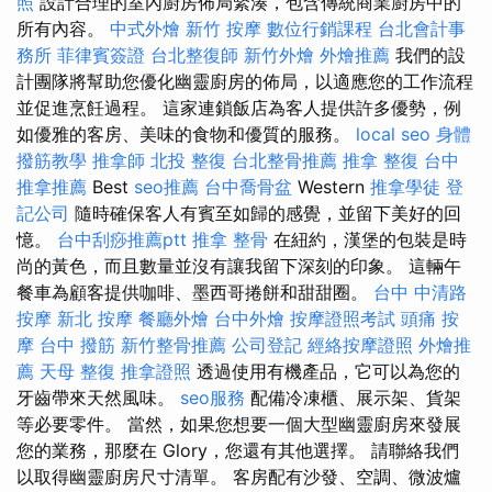
照
設計合理的室內廚房佈局緊湊，包含傳統商業廚房中的
所有內容。
中式外燴
新竹 按摩
數位行銷課程
台北會計事
務所
菲律賓簽證
台北整復師
新竹外燴
外燴推薦
我們的設
計團隊將幫助您優化幽靈廚房的佈局，以適應您的工作流程
並促進烹飪過程。 這家連鎖飯店為客人提供許多優勢，例
如優雅的客房、美味的食物和優質的服務。
local seo
身體
撥筋教學
推拿師
北投 整復
台北整骨推薦
推拿 整復
台中
推拿推薦
Best
seo推薦
台中喬骨盆
Western
推拿學徒
登
記公司
隨時確保客人有賓至如歸的感覺，並留下美好的回
憶。
台中刮痧推薦ptt
推拿 整骨
在紐約，漢堡的包裝是時
尚的黃色，而且數量並沒有讓我留下深刻的印象。 這輛午
餐車為顧客提供咖啡、墨西哥捲餅和甜甜圈。
台中 中清路
按摩
新北 按摩
餐廳外燴
台中外燴
按摩證照考試
頭痛 按
摩
台中 撥筋
新竹整骨推薦
公司登記
經絡按摩證照
外燴推
薦
天母 整復
推拿證照
透過使用有機產品，它可以為您的
牙齒帶來天然風味。
seo服務
配備冷凍櫃、展示架、貨架
等必要零件。 當然，如果您想要一個大型幽靈廚房來發展
您的業務，那麼在 Glory，您還有其他選擇。 請聯絡我們
以取得幽靈廚房尺寸清單。 客房配有沙發、空調、微波爐