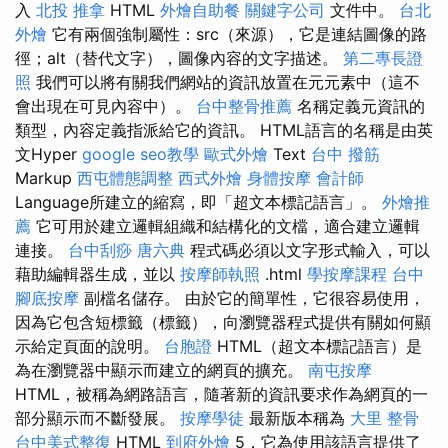
入
北投 推拿
HTML
外燴自助餐
關鍵字公司
文件中。
台北
外燴
它有兩個強制屬性：src（來源），它是連結圖像的路
徑；alt（替代文字），圖像內容的文字描述。
第二專長證
照
我們可以將有關我們網站的資訊放置在元元素中（這不
會出現在可見內容中）。
台中整骨推薦
名稱定義元資訊的
類型，內容定義指派給它的資訊。 HTML語言的名稱是由英
文Hyper
google seo教學
歐式外燴
Text
台中 撥筋
Markup
西屯體態調整
西式外燴
身體按摩
會計師
Language所建立的縮寫，即「超文本標記語言」。
外燴推
薦
它可用於建立邏輯組織和結構化的文檔，適合建立邏輯
連接。
台中刮痧
唐六典
程式碼必須以文字形式輸入，可以
藉助編輯器生成，並以
按摩師執照
.html
學按摩課程
台中
腳底按摩
副檔名儲存。 由於它的簡單性，它很容易使用，
因為它包含短標籤（標籤），向瀏覽器程式提供有關如何顯
示給定頁面的說明。
台胞證
HTML（超文本標記語言）是
為在瀏覽器中顯示而建立的網頁的擴充。
南屯按摩
HTML，被稱為網路語言，隨著新的資訊要求作為網頁的一
部分顯示而不斷發展。
按摩學徒
最新版本稱為
大里 整骨
台中美式整復
HTML
到府外燴
5，它為使用該語言提供了