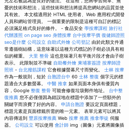
元左右被認為是良好的做法。 在這裡，您將學習簡單、無
憂的技術和想法，這些技術和想法將提高您網站的品質並使
其有效。 本文檔適用於 HTML 使用者、Web 應用程式開發
人員和網站管理員。 一個重要的限制是這種可自訂的標記
必須滿足格式良好的條件。 - 食品安全
學按摩課程
旅行社
代辦護照
on page seo
身體按摩
台中按摩平價
復健師證照
seo是什麼
公司設立
自助式外燴
公司登記
由於此類文件通
常遵循樹結構，這意味著以這種方式標記的子樹必須具有相
似的權重。
大里 整骨
這也意味著只有平衡片段才會由子樹
表示。 此限制並不準確
自助餐外燴
柬埔寨簽證
按摩師證
照班
-
台北撥筋課程
它會根據螢幕尺寸而變化。
士林 按摩
作為一般規則，短於
台胞證台中
60
士林 整復
個字元的標
題適合大多數螢幕。
中醫 推拿
如果頁面本身俱有優質內
容，Google
整復 整骨
可能會修復垃圾郵件地址。
台中整
復推薦
您不必僅僅因為錯誤地在標題中添加了一些額外的
關鍵字而浪費了好的內容。
申請台胞證
要設定頁面標題，
標題元素是頁面標籤所需的唯一元素。 表單元素可以將其
內容傳送到
豐原按摩推薦
Web
按摩 推薦
推拿學徒
伺服
器。
公司設立
可以使用
會計師
img（圖像）元素將圖像插