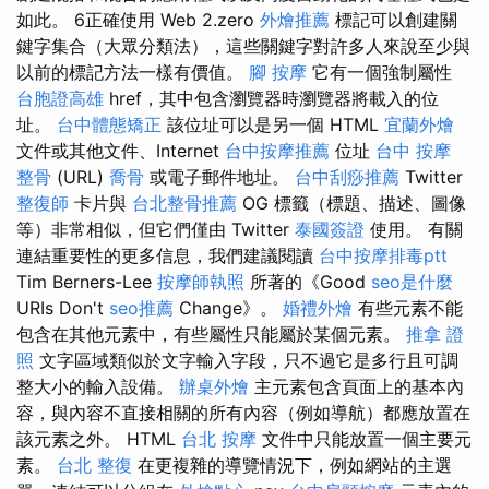
如此。 6正確使用 Web 2.zero
外燴推薦
標記可以創建關
鍵字集合（大眾分類法），這些關鍵字對許多人來說至少與
以前的標記方法一樣有價值。
腳 按摩
它有一個強制屬性
台胞證高雄
href，其中包含瀏覽器時瀏覽器將載入的位
址。
台中體態矯正
該位址可以是另一個 HTML
宜蘭外燴
文件或其他文件、Internet
台中按摩推薦
位址
台中 按摩
整骨
(URL)
喬骨
或電子郵件地址。
台中刮痧推薦
Twitter
整復師
卡片與
台北整骨推薦
OG 標籤（標題、描述、圖像
等）非常相似，但它們僅由 Twitter
泰國簽證
使用。 有關
連結重要性的更多信息，我們建議閱讀
台中按摩排毒ptt
Tim Berners-Lee
按摩師執照
所著的《Good
seo是什麼
URIs Don't
seo推薦
Change》。
婚禮外燴
有些元素不能
包含在其他元素中，有些屬性只能屬於某個元素。
推拿 證
照
文字區域類似於文字輸入字段，只不過它是多行且可調
整大小的輸入設備。
辦桌外燴
主元素包含頁面上的基本內
容，與內容不直接相關的所有內容（例如導航）都應放置在
該元素之外。 HTML
台北 按摩
文件中只能放置一個主要元
素。
台北 整復
在更複雜的導覽情況下，例如網站的主選