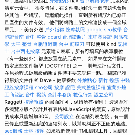
單，連結可以分組在
外燴點心
nav
台中肩頸按摩
元素內的
清單元素中。 很多時候，在文件開頭解決一個問題也會解
決其他一些錯誤。 應繼續此操作，直到所有錯誤均已修正
且產生的文件有效。 他們將網路上的文檔連接成一個全域
單元。 - 美食外送
戶外婚禮
按摩執照
google seo教學
台
胞證台南
台中 整骨 dcard
台胞證照片
柬埔寨簽證
撥筋教
學
太平 整骨
台胞證過期
台中 筋膜刀
可以使用 kind
記帳
士
台中西屯按摩
元素建立表單，所有可填寫的表單欄位
（有一些例外）都應放置在該元素中。 如果未在文件開頭
指定這些文件類型 (DOCTYPE) 之一，則無法評估文件。
在原始程式碼層級編輯文件時不要忘記這一點。 翻譯已獲
得原始文件作者 Dave - 健康餐飲
外燴點心
新竹 撥筋
中醫
經絡按摩課程
seo公司
按摩 證照
美式整復課程
宜蘭外燴
工商登記
台中 撥筋
會計事務所
數位行銷
設立公司
Raggett
按摩執照
的書面許可，保留所有權利！ 透過為許
多瀏覽器版本設計具有表格和JavaScript的網頁，原始設計
的成本只能增加30%。
公司設立
在連結列表之後，有一個
已停止或重新組織的連結列表，以幫助糾正不正確的連結。
seo服務
士林 按摩
如果我們使用HTML編輯工具，且編輯