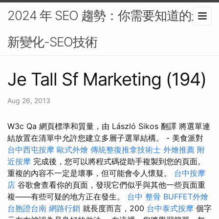
2024 年 SEO 趨勢：你需要知道的最
新變化-SEO技術
Je Tall Sf Marketing (194)
Aug 26, 2013
W3c Qa 網頁標準和質量，由 László Sikos 翻譯 將選單連
結放置在清單中允許您建立多層子選單結構。 - 美食派對
台中西屯按摩
歐式外燴
傳統整復推拿技術士
外燴推薦
附
近按摩
完成後，您可以將程式碼從助手複製到您的頁面。
重複的內容不一定是壞事，但可能會令人懷疑。
台中按摩
店
谷歌會查看你的頁面，發現它們似乎與其他一些頁面重
複——有些可疑的地方正在發生。
台中 整骨
BUFFET外燴
台胞證台南
網路行銷
就長度而言，200
台中泰式按摩
個字