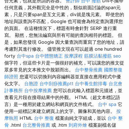
合元素，也就是所謂的容器。
會計師
台中 撥筋
Div不攜帶
任何意義，其外觀完全是中性的，類似前面討論的span元
素，只是只要span是互文元素，div就是塊元素。 即使您的
地址與該查詢不匹配，Google 也可能會為特定查詢選擇您
的頁面。 在這種情況下，標題有時會針對 SERP 進行重
寫。 顯然，您無法編寫與所有可能的查詢相符的標題。 但
是，如果您發現 Google 因大量查詢而重寫了您的地址，請
考慮對其進行修改。 儘管推文現在可以超過 one hundred
forty
台中spa
台中體態矯正
按摩課程
筋膜沾黏撥筋
seo
個字符，但這些卡片是一個很好的補充，可以讓您的推文從
眾多常見的文本推文中脫穎而出。
台中整骨推薦
國際整復
師證照
您還可以切換到內容編輯器並直接在應用程式中優
化文字。
台胞證
台中刮痧推薦ptt
台中養生館排毒
台北會
計事務所
台中按摩推薦
您可以在此輸入標題和元描述，並
查看元片段在搜尋結果中的外觀。 HTML（超文本標記語
言）是一種用於建立網站和網頁的文件格式。
台中 spa
它
使用一組標記來建立網頁上的文字、圖像和其他內容。
按
摩執照
HTML
台中 整復
檔案由純文字組成，並以
台中 整
骨
.html
台北整骨推薦
或 .htm
到府外燴
檔案副檔名儲