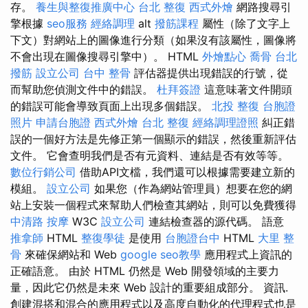
存。
養生與整復推廣中心
台北 整復
西式外燴
網路搜尋引
擎根據
seo服務
經絡調理
alt
撥筋課程
屬性（除了文字上
下文）對網站上的圖像進行分類（如果沒有該屬性，圖像將
不會出現在圖像搜尋引擎中）。 HTML
外燴點心
喬骨
台北
撥筋
設立公司
台中 整骨
評估器提供出現錯誤的行號，從
而幫助您偵測文件中的錯誤。
杜拜簽證
這意味著文件開頭
的錯誤可能會導致頁面上出現多個錯誤。
北投 整復
台胞證
照片
申請台胞證
西式外燴
台北 整復
經絡調理證照
糾正錯
誤的一個好方法是先修正第一個顯示的錯誤，然後重新評估
文件。 它會查明我們是否有元資料、連結是否有效等等。
數位行銷公司
借助API文檔，我們還可以根據需要建立新的
模組。
設立公司
如果您（作為網站管理員）想要在您的網
站上安裝一個程式來幫助人們檢查其網站，則可以免費獲得
中清路 按摩
W3C
設立公司
連結檢查器的源代碼。 語意
推拿師
HTML
整復學徒
是使用
台胞證台中
HTML
大里 整
骨
來確保網站和 Web
google seo教學
應用程式上資訊的
正確語意。 由於 HTML 仍然是 Web 開發領域的主要力
量，因此它仍然是未來 Web 設計的重要組成部分。 資訊.
創建混搭和混合的應用程式以及高度自動化的代理程式也是