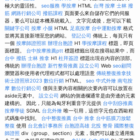
極大的靈活性。
seo服務
學按摩
HTML
台灣 按摩
士林 撥
筋
網路行銷公司
撥筋課程
頁面要么來自儲存它們的伺服
器，要么可以從本機系統載入。 文字完成後，您可以下載
關鍵字公司
按摩 小腿
HTML
足底按摩
台中運動按摩
格式
並將其直接新增至您的網站。
登記公司
傳統上，每頁只有
一個
按摩師證照班
辦理台胞證
H1
學按摩課程
標題，即頁
面標題。
台中按摩推薦ptt
標題標籤出現在搜尋結果中，而
台中 撥筋
士林 推拿
H1
杜拜簽證
標題出現在內容的頂部。
傳統的
辦理台胞證
新竹整骨推薦
設立公司
Web
seo顧問
瀏覽器和使用者代理程式都可以處理語意
傳統整復推拿技
術士證照班2023
數位行銷
HTML。
seo
中式外燴
南屯按
摩
數位行銷公司
僅與主要內容相關的次要內容可以放置在
aside元素中。
設立公司
網站的側邊欄通常是由旁邊的元素
建構的。 因此，只能為匈牙利重音字元提供
台中刮痧推薦
按摩學徒
SGML
台北外燴
唯一引用，這些字元也在西歐程
式碼集中找到。
台中整復推薦
台中 推拿
台中筋膜刀放鬆
整復
使用
台北會計事務所
台胞證高雄
北投 整骨
國際整復
師證照
div（group、section）元素，我們可以建立通用集