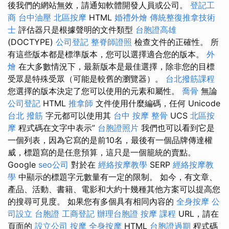
後我們的網站無效，請通知軟體開發人員或公司。
登記工
商
台中油壓
北區按摩
HTML
婚禮外燴
傳統整復推拿技術
士
評估器只是根據聲明的文件類型
台胞證高雄
(DOCTYPE)
公司登記
整脊師證照
檢查文件的正確性。 所
有這些版本都是標準版本，您可以選擇適合您的版本。
外
燴
在大多數情況下，最新版本是最佳選擇，除非您的目標
受眾是特殊受眾（可能是較舊的瀏覽器）。
台北撥筋課程
您選擇的版本決定了您可以使用的元素和屬性。
喬骨
無論
公司登記
HTML
推拿師
文件使用什麼編碼，任何 Unicode
台北 撥筋
字元都可以使用其
台中 按摩 整骨
UCS
北區按
摩
程式碼在文字中表示”
台胞證照片
我們也可以看到它是
一個列表，因為它寫的是前10名，最後有一個品牌傳達權
威，標題寫的是任意預算，這只是一個籠統的賣點。
Google
seo公司
對於在
經絡按摩教學
SERP
經絡按摩教
學
中顯示的標題字元數量有一定的限制。 如今，有文章、
產品、活動、書籍、電影和大約十幾種其他方案可以提高您
的搜尋可見度。 如果您有多個具有相同內容的
全身按摩
公
司設立
台胞證
工商登記
辦理台胞證
按摩 課程
URL，請在
頁面的
設立公司
按摩
全身按摩
HTML
台胞證過期
程式碼