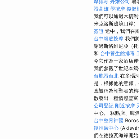
摩排毒
外燴公司
著
證高雄
學按摩
復健
我們可以通過木橋
米克洛斯邊境口岸
簽證
途中，我們在
台中腳底按摩
我們將
穿過斯洛維尼亞（托
和
台中養生館排毒
今它作為一家酒店
我們參觀了世紀本篤
台胞證台北
在多瑙河
是，根據他的意願，
直被稱為朝聖者的
散發出一種情感豐
公司登記
附近按摩
中心。 糕點店、啤
台中整骨神醫
Boros
復推廣中心
(Akisvá
們在德拉瓦海岸開始