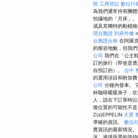
照
工商登記
數位行
為我們通常持有團體
拍攝地的「月床」。
成及其獨特的動植物
理台胞證
到府外燴
台胞證台南
在阿羅克
的熔岩地貌，但我們
公司
我們在「公主鞋
訂的旅行（即使是
自預訂的）。
台中 
的選用項目和附加
公司
分鐘內發車。 
杯咖啡暖暖身子，
人，請在下訂單時
後位置的可能性不是
Z(s)EPPELIN
大里 
準確的資訊。
數位
實資訊的最新情況
況、過境所需的等待