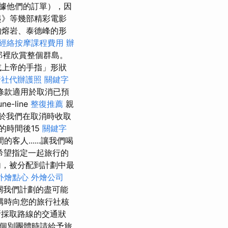
據他們的訂單），因
起》等幾部精彩電影
的熔岩、泰德峰的形
經絡按摩課程費用
辦
那裡欣賞整個群島。
或上帝的手指」形狀
行社代辦護照
關鍵字
條款適用於取消已預
une-line
整復推薦
親
於我們在取消時收取
的時間後15
關鍵字
......讓我們喝
希望指定一起旅行的
，被分配到計劃中最
外燴點心
外燴公司
關我們計劃的盡可能
購時向您的旅行社核
所採取路線的交通狀
個別團體時請給予旅