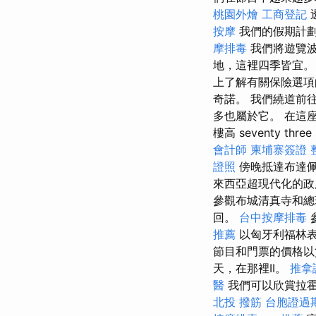
桃園外燴
工商登記
按摩
我們的假期計
摩排毒
我們將遊覽波
地，這裡四季皆宜
上了解有關保險選項
奇諾。 我們繞道前
多也屬於它。 在這
樓高 seventy three
會計師
柬埔寨簽證
證照
傍晚抵達布達佩
來西亞超現代化的政
參觀布城清真寺和
回。
台中按摩排毒
推薦
以匈牙利福林
節目和門票的價格以
天，在那裡II。
推拿
醫
我們可以欣賞拉霍
北投 撥筋
台胞證過