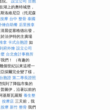
道院。
設立公司
台胞
在湖上的奧特城堡，
越斯洛維尼亞（托尼森
按摩
台中 整骨
泰國
外燴自助餐
后里推拿
清晨從塞格德出發，
嘆於法伊特的主廣場
 推拿
卡式台胞證
如
到府外燴
設立公司
什麼
台北會計事務所
我們！ （有趣的
幾個世紀以來這裡一
亞採爾完全變了樣，
台胞證
第二專長證照
們找到了降臨市集的
普圖伊，沿著以前的
阿基斯瓦羅斯
養生整
。
按摩店
三天前，我
里按摩
新竹 整骨
我們