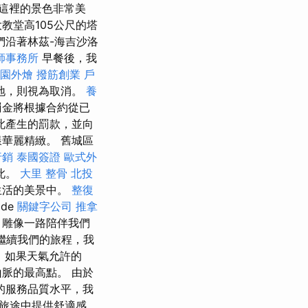
這裡的景色非常美
教堂高105公尺的塔
們沿著林茲-海吉沙洛
師事務所
早餐後，我
園外燴
撥筋創業
戶
地，則視為取消。
養
罰金將根據合約從已
此產生的罰款，並向
華麗精緻。 舊城區
行銷
泰國簽證
歐式外
此。
大里 整骨
北投
生活的美景中。
整復
de
關鍵字公司
推拿
」雕像一路陪伴我們
 繼續我們的旅程，我
 如果天氣允許的
脈的最高點。 由於
的服務品質水平，我
旅途中提供舒適感。