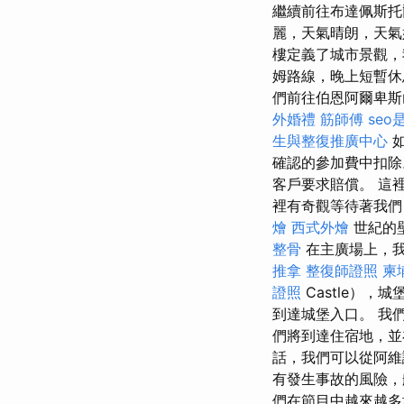
繼續前往布達佩斯托
麗，天氣晴朗，天氣
樓定義了城市景觀，
姆路線，晚上短暫休
們前往伯恩阿爾卑
外婚禮
筋師傅
seo
生與整復推廣中心
如
確認的參加費中扣
客戶要求賠償。 這
裡有奇觀等待著我們，
燴
西式外燴
世紀的
整骨
在主廣場上，我
推拿
整復師證照
柬
證照
Castle）
到達城堡入口。 我
們將到達住宿地，並
話，我們可以從阿維
有發生事故的風險，
們在節目中越來越多