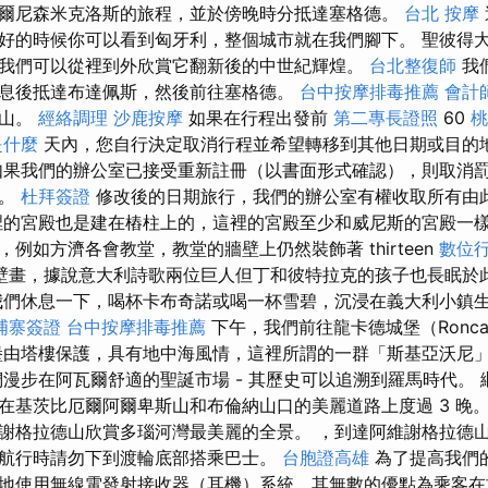
爾尼森米克洛斯的旅程，並於傍晚時分抵達塞格德。
台北 按摩
好的時候你可以看到匈牙利，整個城市就在我們腳下。 聖彼得大
我們可以從裡到外欣賞它翻新後的中世紀輝煌。
台北整復師
我
息後抵達布達佩斯，然後前往塞格德。
台中按摩排毒推薦
會計
斯山。
經絡調理
沙鹿按摩
如果在行程出發前
第二專長證照
60
桃
是什麼
天內，您自行決定取消行程並希望轉移到其他日期或目的
果我們的辦公室已接受重新註冊（以書面形式確認），則取消
除。
杜拜簽證
修改後的日期旅行，我們的辦公室有權收取所有由
裡的宮殿也是建在樁柱上的，這裡的宮殿至少和威尼斯的宮殿一樣
例如方濟各會教堂，教堂的牆壁上仍然裝飾著 thirteen
數位
壁畫，據說意大利詩歌兩位巨人但丁和彼特拉克的孩子也長眠於
們休息一下，喝杯卡布奇諾或喝一杯雪碧，沉浸在義大利小鎮
埔寨簽證
台中按摩排毒推薦
下午，我們前往龍卡德城堡（Ronca
，城堡由塔樓保護，具有地中海風情，這裡所謂的一群「斯基亞沃尼
們漫步在阿瓦爾舒適的聖誕市場 - 其歷史可以追溯到羅馬時代。
在基茨比厄爾阿爾卑斯山和布倫納山口的美麗道路上度過 3 晚。
謝格拉德山欣賞多瑙河灣最美麗的全景。 ，到達阿維謝格拉德山
航行時請勿下到渡輪底部搭乘巴士。
台胞證高雄
為了提高我們
地使用無線電發射接收器（耳機）系統，其無數的優點為乘客在