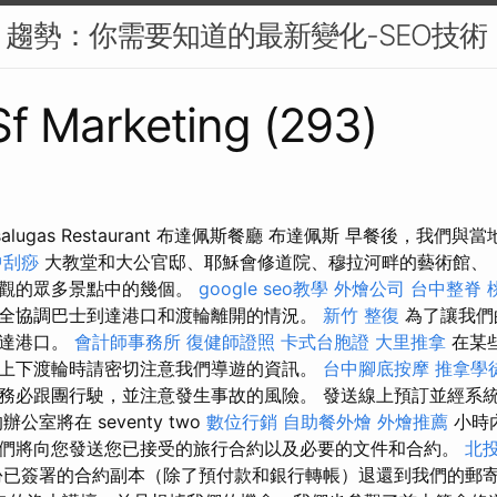
SEO 趨勢：你需要知道的最新變化-SEO技術
 Sf Marketing (293)
zsalugas Restaurant 布達佩斯餐廳 布達佩斯 早餐後，我
中刮痧
大教堂和大公官邸、耶穌會修道院、穆拉河畔的藝術館、
參觀的眾多景點中的幾個。
google seo教學
外燴公司
台中整脊
全協調巴士到達港口和渡輪離開的情況。
新竹 整復
為了讓我們
到達港口。
會計師事務所
復健師證照
卡式台胞證
大里推拿
在某
上下渡輪時請密切注意我們導遊的資訊。
台中腳底按摩
推拿學
務必跟團行駛，並注意發生事故的風險。 發送線上預訂並經系
公室將在 seventy two
數位行銷
自助餐外燴
外燴推薦
小時
們將向您發送您已接受的旅行合約以及必要的文件和合約。
北投
已簽署的合約副本（除了預付款和銀行轉帳）退還到我們的郵