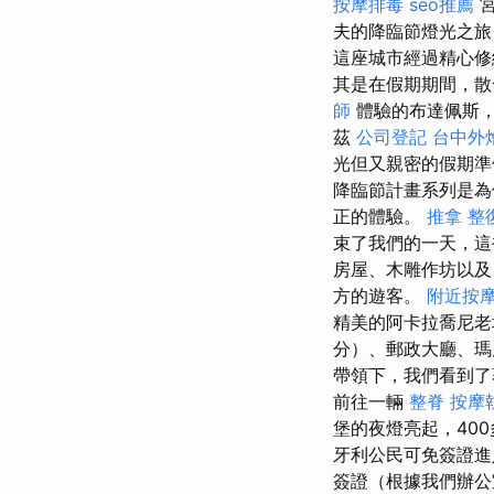
按摩排毒
seo推薦
宮
夫的降臨節燈光之旅
這座城市經過精心修
其是在假期期間，散
師
體驗的布達佩斯
茲
公司登記
台中外
光但又親密的假期準
降臨節計畫系列是為
正的體驗。
推拿 整
束了我們的一天，這
房屋、木雕作坊以
方的遊客。
附近按
精美的阿卡拉喬尼
分）、郵政大廳、瑪
帶領下，我們看到了
前往一輛
整脊
按摩
堡的夜燈亮起，40
牙利公民可免簽證
簽證（根據我們辦公