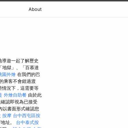
About
們與當地導遊一起了解歷史
「地獄」、「百慕達
桃園外燴
在我們的巴
的乘客不會錯過渡
些情況下，這需要等
徒
外燴自助餐
由於此
統確認即視為已接受
內以書面形式確認您
 按摩
台中西屯區按
寄地址。
台中泰式按