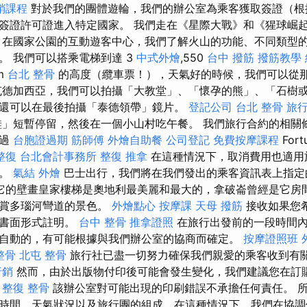
銷課程
對於我們的團體遊輪，我們的辦公室為乘客獲取簽證（根
簽證許可證進入特定國家。 我們走在《星際大戰》和《猩球崛
 在國家公園的互動遊客中心，我們了解火山的功能、不同類型
。 我們可以搭乘電梯到達 3
中式外燴
,550
台中 撥筋
撥筋教學
m
台北 整骨
的高度（纜車票！），天氣好的時候，我們可以從
德加西亞，我們可以拍攝「大教堂」、「懷孕的熊」、「石樹
還可以在最後拍攝「泰德領帶」鏡片。
登記公司
台北 整骨
旅
」短暫停留，然後在一個小山村吃午餐。 我們旅行合約的相關
透過
台胞證過期
筋師傅
外燴自助餐
公司登記
免費按摩課程
Fort
整復
台北會計事務所
整復 推拿
在這種情況下，取消費用也適用
費。
氣結
外燴
巴士出行，​​我們將在我們發出的乘客資訊表上指定
它的壁畫皇家樓梯是奧地利最美麗和最大的，拿破崙曾經是它房間的客人
欣賞多瑙河彎道的景色。
外燴點心
按摩課
天母 撥筋
接收如果您
以書面形式註明。
台中 整骨
推拿證照
在旅行出發前的一段時間內
自動的，有可能根據與我們辦公室的協商而確定。
按摩證照班
整骨
北屯 整骨
旅行社已盡一切努力確保我們親愛的乘客收到有
行銷
然而，由於出版物付印後可能會發生變化，我們建議您在訂
。
整復 整骨
該辦公室對可能出現的印刷錯誤不承擔任何責任。 
時間、天氣狀況以及旅行團的組成，在這種情況下，我們在協調