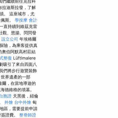
我們繼續前往克拉科
布拉迪斯拉發，了解
蹟。 這座城市，尤
達佩斯。
學按摩
會計
一直持續到維茲克雷
壯觀、悠揚、閃閃發
0
設立公司
年埃格爾
探險，為乘客提供真
的奧伯阿默高村莊結
式整復
Lüftlmalere
劇吸引了來自四面八
我們將步行遊覽裝飾
世界遺產的一部
維爾，在當地導遊的
兒海德維格的墳墓。
台胞證
天黑後，紐倫
腸。
外燴
台中外燴
匈
地區，需要提前申請
付簽證費。
整脊師證