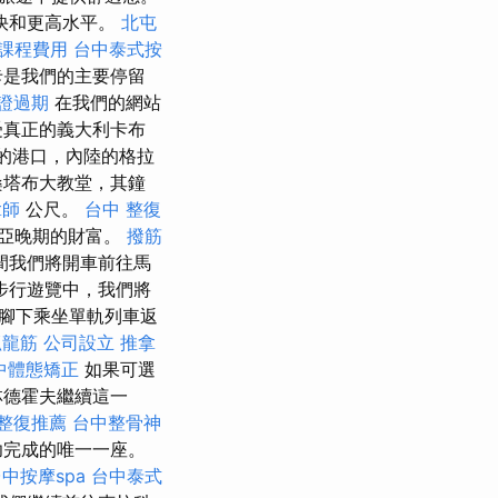
快和更高水平。
北屯
課程費用
台中泰式按
卡是我們的主要停留
證過期
在我們的網站
受真正的義大利卡布
忙的港口，內陸的格拉
桑塔布大教堂，其鐘
拿師
公尺。
台中 整復
亞晚期的財富。
撥筋
間我們將開車前往馬
步行遊覽中，我們將
腳下乘坐單軌列車返
抓龍筋
公司設立
推拿
中體態矯正
如果可選
林德霍夫繼續這一
整復推薦
台中整骨神
功完成的唯一一座。
中按摩spa
台中泰式