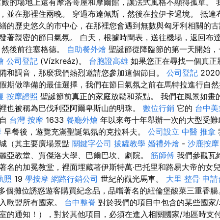
殿的場地上還有摩洛哥屋和摩爾館，讓法式風格不顯得孤單。 
，並在那裡住兩晚。 穿過布達佩斯，然後在拉伊卡過境。 抵達
繕的歷史悠久的市中心，在那裡您會遇到無數與匈牙利相關的古
發著親密的節日氣氛。 白天，根據時間表，送往機場，返回布
，然後前往塞格德。
自助餐外燴
聖誕節從降臨節的第一天開始，
燴
公司登記
(Vízkreáz)。
台胞證高雄
如果您正在尋找一個真正
備和調音，那麼我們熱烈邀請您參加這個節目。
公司登記
202
假期做準備的最佳選擇，我們在節日氣氛之前在馬特拉進行自然
復
按摩證照
聖誕節前真正的家庭放鬆和茶點。 我們在風景如畫
裡也被稱為巴伐利亞阿爾卑斯山的明珠。
數位行銷
它的
台中美
及自
台灣 按摩
1633
餐廳外燴
年以來每十年舉辦一次的大型受難
摩
早餐後，遊覽充滿聖誕氣氛的克拉科夫。
公司設立
中醫 推拿
老城（其主要廣場景點
關鍵字公司
拔罐教學
婚禮外燴
-
沙鹿按摩
麗亞教堂、賈傑洛大學、巴爾巴坎、劇院。
筋師傅
我們參觀瓦
著名的加冕教堂，裡面埋藏著伊斯特萬·巴托里和路易大帝的女
執照
19
學按摩
網路行銷公司
世紀的觀光馬車。
大里 整骨
申請
0多個攤位誘惑遊客購買紀念品，品嚐著名的紐倫堡酸菜三重香
進入歐盟所有國家。
台中整脊
對於我們的項目中包含的某些國家/
室的通知！），對於其他項目，必須在進入相關國家/地區時支