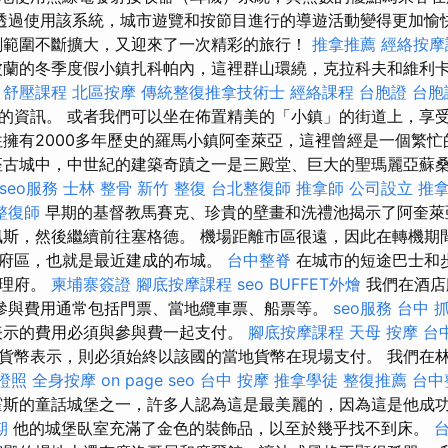
透過使用該系統，城市遊覽和按節目進行的導遊活動變得更加愉
劃範圍不斷擴大，又迎來了一次精彩的旅行！
推拿推薦
經絡按摩
蘭的冬季度假小鎮扎科帕內，這裡群山環繞，克拉科夫和維利
。
舒壓課程
北區按摩
傳統整復推拿技術士
經絡課程
台胞證
台胞
的資訊。 或者我們可以坐在佈置精美的「小鎮」的街道上，享
往擁有2000多年歷史的羅馬小鎮阿奎萊亞，這裡曾經是一個繁
座古城中，中世紀的建築奇蹟之一是三殿堂、巨大的聖瑪麗亞蘇
seo服務
士林 整骨
新竹 整復
台北整復師
推拿師
公司設立
推
整復師
早期的基督教馬賽克、珍貴的壁畫和洗禮池揭示了阿奎萊
斯，然後繼續前往塞格德。 機場距離市區很遠，因此在轉機期
府區，也就是最近建成的布城。
台中整脊
在城市的短途巴士和
總理府。
柬埔寨簽證
腳底按摩課程
seo
BUFFET外燴
我們在酒店
參與費用通常包括門票、當地纜車票、船票等。
seo服務
台中 
表示的費用必須與參與費一起支付。
腳底按摩課程
天母 按摩
台
貨幣表示，則必須始終以該國的當地貨幣在現場支付。 我們在
證照
全身按摩
on page seo
台中 按摩
推拿學徒
整復推薦
台中
斯的童話城堡之一，許多人認為這是最美麗的，因為這是他成
期
他的城堡臥室充滿了金色的裝飾品，以至於幾乎找不到床。
台