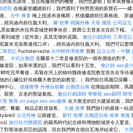
名的漁夫講壇，並且根據我們的機會，我們也參觀了前本篤會修
師證照
在格蒙登繼續前行，我們遇到了特勞恩湖的新寶石——建
到達。
台中 推拿
晚上抵達布達佩斯，然後繼續前往塞格德。 穿
），經烏迪內前往義大利。
腳 按摩
桃園外燴
天母 撥筋
公司設立
風景如畫的米拉馬雷城堡稍事休息，茜茜公主曾多次在此下榻。
看到城堡（從外面）及其宏偉的花園。
數位行銷課程
工商登記
尼森米克洛斯邊境口岸），經烏迪內前往義大利。 我們可以驚
工商登記
Fuchstervezte
台中輕井澤按摩
宮殿
設立公司
-
中醫
運營。
卡式台胞證
古爾基十二世是修道院的一個有價值的對手。
修道院，如果幸運的話，我們可以看到十五世。
會計師
seo是
畔吃完早餐後，高聳在河上的格特魏格修道院教堂首先在等待著
他的心臟位於埃格爾大教堂的副教堂。）我們前往瑪麗亞採爾，
精神中心。
拔罐教學
外燴自助餐
台胞證台南
在降臨節期間，瑪麗
富、親密、古老的聖誕氣氛。
數位行銷課程
學整骨
seo顧問
辦理
天母 整骨
on page seo
seo服務
在大教堂的巨大建築前面，我
酒吧、餐廳、精品店歡迎遊客。
大腿 按摩
我們旅行的最後一站是
tyánkő
台北外燴
公路建造。
新竹 按摩
台胞證台南
推拿 整復
ros)
旅行社代辦護照
的羅馬時代紀念碑和博物館城堡令人驚喜
了對斯洛維尼亞的認識，現在我們將在德拉瓦海岸結束它。
大