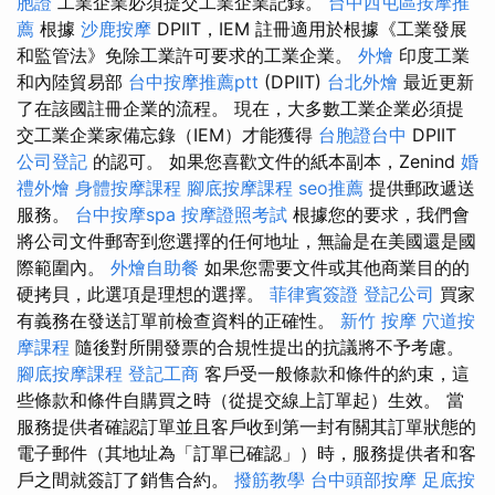
胞證
工業企業必須提交工業企業記錄。
台中西屯區按摩推
薦
根據
沙鹿按摩
DPIIT，IEM 註冊適用於根據《工業發展
和監管法》免除工業許可要求的工業企業。
外燴
印度工業
和內陸貿易部
台中按摩推薦ptt
(DPIIT)
台北外燴
最近更新
了在該國註冊企業的流程。 現在，大多數工業企業必須提
交工業企業家備忘錄（IEM）才能獲得
台胞證台中
DPIIT
公司登記
的認可。 如果您喜歡文件的紙本副本，Zenind
婚
禮外燴
身體按摩課程
腳底按摩課程
seo推薦
提供郵政遞送
服務。
台中按摩spa
按摩證照考試
根據您的要求，我們會
將公司文件郵寄到您選擇的任何地址，無論是在美國還是國
際範圍內。
外燴自助餐
如果您需要文件或其他商業目的的
硬拷貝，此選項是理想的選擇。
菲律賓簽證
登記公司
買家
有義務在發送訂單前檢查資料的正確性。
新竹 按摩
穴道按
摩課程
隨後對所開發票的合規性提出的抗議將不予考慮。
腳底按摩課程
登記工商
客戶受一般條款和條件的約束，這
些條款和條件自購買之時（從提交線上訂單起）生效。 當
服務提供者確認訂單並且客戶收到第一封有關其訂單狀態的
電子郵件（其地址為「訂單已確認」）時，服務提供者和客
戶之間就簽訂了銷售合約。
撥筋教學
台中頭部按摩
足底按