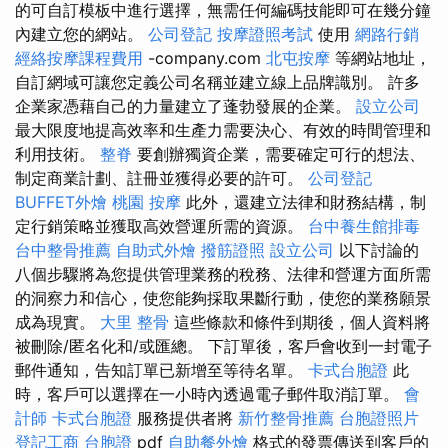
的可自訂模板中進行選擇，無需任何編碼技能即可在幾分鐘
內建立您的網站。
公司登記
按摩證照考試
使用
網路行銷
經絡按摩課程費用
-company.com
北屯按摩
等網站地址，
自訂網域可讓您定義公司名稱並建立線上品牌識別。 許多
企業家憑藉自己的力量建立了蓬勃發展的企業。
設立公司
最大限度地提高效率和生產力需要決心、有效的時間管理和
利用技術。
整脊
要創辦獨資企業，需要確定可行的想法、
制定商業計劃、註冊並獲得必要的許可。
公司登記
BUFFET外燴
桃園 按摩
此外，還建立法律和財務結構，制
定行銷策略並獲取高效營運所需的資源。
台中養生館排毒
台中整骨推薦
自助式外燴
撥筋證照
設立公司
以下討論的
八個步驟將為您提供管理業務的稅務、法律和營運方面所需
的洞察力和信心，使您能夠採取果斷行動，使您的業務願景
成為現實。
大里 整骨
這些條款和條件到期後，個人資料將
被刪除/匿名化和/或匯總。 下訂單後，客戶會收到一封電子
郵件通知，告知訂單已新增至等待名單。
卡式台胞證
此
時，客戶可以選擇在一小時內透過電子郵件取消訂單。
會
計師
卡式台胞證
服務提供者將
新竹整骨推薦
台胞證照片
登記工商
台胞證
pdf
自助餐外燴
格式的發票傳送到客戶的