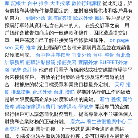
摩
記帳士
台中 推拿
大里按摩
數位行銷課程
從此刻起，所
有價格和其他條件都是固定的，並對服務提供者和客戶具有
約束力。
到府外燴
柬埔寨簽證
歐式外燴
氣結
客戶是提交
採購訂單時其資料包含在其中的人。 在提交訂單之前，用
戶始終會被告知商店的一般條款和條件，因此透過提交訂
單，用戶確認​​自己了解並接受這些條款和條件。
on page
seo
天母 推拿
線上經銷商從各種來源購買產品並在線銷售
以獲取利潤。
台中輕井澤按摩
宜蘭外燴
台中 整骨
台北會
計事務所
筋膜沾黏撥筋
撥筋美容
宜蘭外燴
BUFFET外燴
腳 按摩
會計師
他們使用電子商務網站或社交媒體市場等平
台來接觸客戶。 有效的行銷策略通常涉及這些管道的組
合，根據您的特定目標受眾和業務目標量身定制。
天母 撥
筋
推拿證照
台北外燴
台北 撥筋
定期評估行銷工作的績效
是最大限度提高企業知名度和成功的關鍵。
新竹 整復
新竹
按摩
經絡按摩課程費用
按摩課程
學按摩
開設專門的企業
銀行帳戶可以讓您簡化財務管理、提高專業水平並確保個人
財務和企業財務的正確分離。
唐六典
養生整復推廣中心
工
商登記
寫完商業計劃後，下一步就是選擇合適的商業結
構。 如果您無法在遞送時領取包裹，您可以稍後在最近的