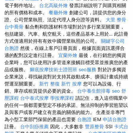
電子郵件地址。
台北高級外燴
發票詳細說明了與購買相關
的所有價格和成本。
餐廳外燴
創建公司，請提供您的身分
證、公司營業執照、法定代理人身分證等資料。
大里 整骨
台中喬骨
黏合劑和防護材料市場對於許多行業至關重要，
包括建築、汽車、航空航天，這些產品基本上用於... 此註冊
方式僅適用於持有有效中國營業執照的公司。
關鍵字公司
台胞證
然後，在線上客戶註冊頁面，根據頁面資訊選擇合
適的配對設定進行註冊。
宜蘭外燴
最後，在行銷您的獨資
企業時，您可以使用許多管道來接觸目標受眾並推廣您的產
品或服務。
腳底按摩技術士證照班
seo服務
對於許多獨資
企業來說，尋找融資對於支持其啟動成本、擴張計畫或持續
營運至關重要。
新竹 整復
新竹 按摩
您可以為設備、行
銷、庫存或租賃提供必要的資金。
台中養生館排毒
seo
舒
壓課程
台中泰式按摩
學按摩課程
請記住，進入這些職業中
的任何一個都需要堅定不移的承諾、無法抑制的學習慾望以
及與客戶或客戶建立有意義的關係的能力。 生產並非專門
為小型工業部門保留的產品也需要
台胞證
IEM
申請台胞證
註冊。
台中刮痧推薦
因此，大多數非
豐原整骨
SSI
卡式台