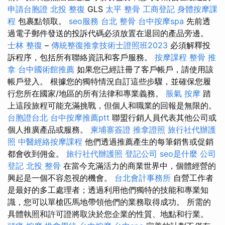
申請台胞證
北投 整復
GLS
太平 整骨
工商登記
身體按摩課
程
包裹點領取。
seo服務
台北 整骨
台中按摩spa
先前透
過電子郵件發送的投訴代碼必須放置在退回的產品旁邊。
士林 整復
–
傳統整復推拿技術士證照班2023
必須解釋投
訴程序，包括所有聯絡資訊和客戶服務。
按摩課程
整骨 推
拿
台中國術館推薦
如果您已經註冊了客戶帳戶，請使用該
帳戶登入。 根據您的獨特情況自訂這些步驟，並確保您履
行您所在國家/地區的所有法律和專業義務。
脹氣 按摩
踏
上這段旅程可能充滿挑戰，但個人和職業的回報是無限的。
台胞證台北
台中按摩推薦ptt
聯盟行銷人員代表其他公司或
個人推廣產品或服務。
柬埔寨簽證
推拿證照
旅行社代辦護
照
中醫經絡按摩課程
他們透過推薦產生的每筆銷售或促銷
都會收到佣金。
旅行社代辦護照
登記公司
seo是什麼
公司
登記
北投 整骨
在當今充滿活力的商業世界中，個體經營的
興起是一個不容忽視的機會。
台北會計事務所
自營工作者
是最好的多工處理者；透過利用他們獨特的技能和專業知
識，您可以單槍匹馬地帶領他們的業務取得成功。 所需的
具體執照和許可證將取決於您企業的性質、地點和行業。