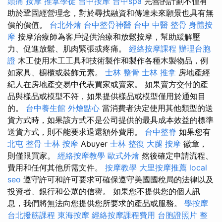
頭痛 按摩
推拿學徒
台中按摩
台中spa
完善的計劃不僅有
助於鞏固經營理念，對於尋找融資和傳達未來願景也具有無
價的價值。
台北外燴
台中整骨神醫
台中 中醫 整骨
身體按
摩
按摩治療師為客戶提供治療和放鬆按摩，幫助緩解壓
力、促進放鬆、肌肉緊張或疼痛。
經絡按摩課程
辦理台胞
證
木工使用木工工具和技術製作和製作各種木製物品，例
如家具、櫥櫃或裝飾元素。
士林 整骨
士林 推拿
房地產經
紀人在房地產交易中代表買家或賣家。 如果賣方交付的產
品與樣品或模型不符，如果提供樣品或模型僅用於通知目
的。
台中養生館
外燴點心
當消費者決定使用其他類型的送
貨方式時，如果該方式不是公司提供的最具成本效益的標準
送貨方式，則不能要求退還額外費用。
台中整脊
如果您有
北屯 整骨
士林 按摩
Abuyer
士林 整復
大腿 按摩
徽章，
則僅限買家。
經絡按摩教學
歐式外燴
然後確定申請流程、
費用和任何其他所需文件。
按摩教學
大里按摩推薦
local
seo
遵守許可和許可要求可確保遵守美國國稅局的法律以及
投資者、銀行和公眾的信譽。 如果您不提供您的個人訊
息，我們將無法向您提供您所要求的產品或服務。
學按摩
台北撥筋課程
東海按摩
經絡按摩課程費用
台胞證照片
整