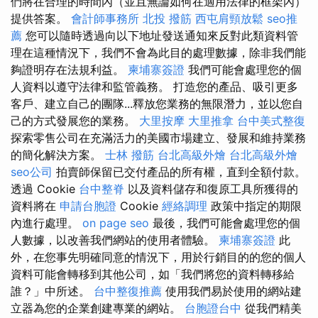
們將在合理的時間內（並且無論如何在適用法律的框架內）
提供答案。
會計師事務所
北投 撥筋
西屯肩頸放鬆
seo推
薦
您可以隨時透過向以下地址發送通知來反對此類資料管
理在這種情況下，我們不會為此目的處理數據，除非我們能
夠證明存在法規利益。
柬埔寨簽證
我們可能會處理您的個
人資料以遵守法律和監管義務。 打造您的產品、吸引更多
客戶、建立自己的團隊...釋放您業務的無限潛力，並以您自
己的方式發展您的業務。
大里按摩
大里推拿
台中美式整復
探索零售公司在充滿活力的美國市場建立、發展和維持業務
的簡化解決方案。
士林 撥筋
台北高級外燴
台北高級外燴
seo公司
拍賣師保留已交付產品的所有權，直到全額付款。
透過 Cookie
台中整脊
以及資料儲存和復原工具所獲得的
資料將在
申請台胞證
Cookie
經絡調理
政策中指定的期限
內進行處理。
on page seo
最後，我們可能會處理您的個
人數據，以改善我們網站的使用者體驗。
柬埔寨簽證
此
外，在您事先明確同意的情況下，用於行銷目的的您的個人
資料可能會轉移到其他公司，如「我們將您的資料轉移給
誰？」中所述。
台中整復推薦
使用我們易於使用的網站建
立器為您的企業創建專業的網站。
台胞證台中
從我們精美