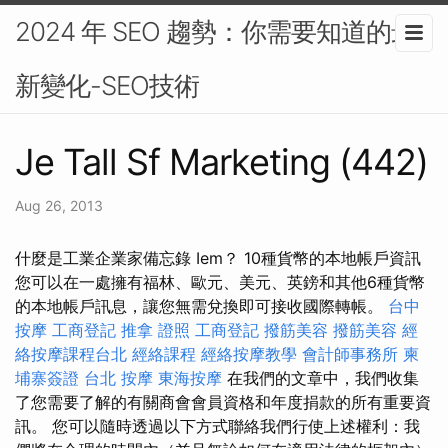
2024 年 SEO 趨勢：你需要知道的最
新變化-SEO技術
Je Tall Sf Marketing (442)
Aug 26, 2013
什麼是工業企業家備忘錄 Iem？ 10種貨幣的本地帳戶資訊
您可以在一處擁有福林、歐元、美元、英鎊和其他6種貨幣
的本地帳戶訊息，讓您無需兌換即可接收國際轉帳。
台中
按摩
工商登記
推拿 證照
工商登記
撥筋美容
撥筋美容
經
絡按摩課程台北
經絡課程
經絡按摩教學
會計師事務所
柬
埔寨簽證
台北 按摩
東海按摩
在我們的文章中，我們收集
了您需要了解的有關商會會員資格和年度捐款的所有重要資
訊。 您可以隨時透過以下方式聯絡我們行使上述權利：我