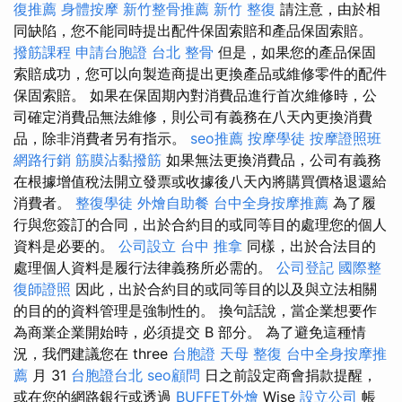
復推薦
身體按摩
新竹整骨推薦
新竹 整復
請注意，由於相
同缺陷，您不能同時提出配件保固索賠和產品保固索賠。
撥筋課程
申請台胞證
台北 整骨
但是，如果您的產品保固
索賠成功，您可以向製造商提出更換產品或維修零件的配件
保固索賠。 如果在保固期內對消費品進行首次維修時，公
司確定消費品無法維修，則公司有義務在八天內更換消費
品，除非消費者另有指示。
seo推薦
按摩學徒
按摩證照班
網路行銷
筋膜沾黏撥筋
如果無法更換消費品，公司有義務
在根據增值稅法開立發票或收據後八天內將購買價格退還給
消費者。
整復學徒
外燴自助餐
台中全身按摩推薦
為了履
行與您簽訂的合同，出於合約目的或同等目的處理您的個人
資料是必要的。
公司設立
台中 推拿
同樣，出於合法目的
處理個人資料是履行法律義務所必需的。
公司登記
國際整
復師證照
因此，出於合約目的或同等目的以及與立法相關
的目的的資料管理是強制性的。 換句話說，當企業想要作
為商業企業開始時，必須提交 B 部分。 為了避免這種情
況，我們建議您在 three
台胞證
天母 整復
台中全身按摩推
薦
月 31
台胞證台北
seo顧問
日之前設定商會捐款提醒，
或在您的網路銀行或透過
BUFFET外燴
Wise
設立公司
帳