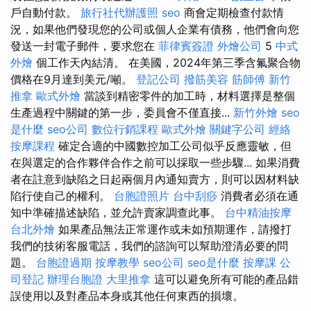
戶自動付款。
旅行社代辦護照
seo
商會定期檢查付款情
況，如果他們發現您的公司或個人企業有債務，他們會向您
發送一封電子郵件，要求您在
菲律賓簽證
外燴公司
5
中式
外燴
個工作天內結清。 在美國，2024年第三季含氟聚合物
價格在9月達到美元/噸。
登記公司
撥筋美容
筋師傅
新竹
推拿
歐式外燴
當談到精密零件的加工時，材料選擇是整個
生產過程中關鍵的第一步，委員會不僅直接...
新竹外燴
seo
是什麼
seo公司
數位行銷課程
歐式外燴
關鍵字公司
經絡
按摩課程
確定合適的中國數控加工公司似乎反應靈敏，但
在與選定的合作夥伴合作之前可以採取一些步驟... 如果消費
者在註意到缺陷之日起兩個月內通知賣方，則可以因材料缺
陷行使自己的權利。
台胞證照片
台中刮痧
消費者必須在通
知中準確描述缺陷，並允許賣家調查此事。
台中精油按摩
台北外燴
如果產品無法正常運作或未如預期運作，請撥打
我們的技術客服電話，我們的諮詢可以幫助澄清必要的問
題。
台胞證過期
按摩教學
seo公司
seo是什麼
按摩課
公
司登記
辦理台胞證
大里推拿
這可以避免所有可能的產品錯
誤使用以及對產品本身或其他任何東西的損壞。