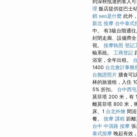
到深秋抵達的客人
理
飯店提供從巴士
銷
seo是什麼
此外，
新北 按摩
台中泰式
中。 有3級台階通
封閉走廊、設備齊全
視。
按摩執照
登記
輸系統。
工商登記
距
浴室，全年出租。
1400
台北會計事務
台胞證照片
膳食可
林的旅遊稅，入住 1
5% 折扣。
台中西屯
莫菲塔 200 米，有
離莫菲塔 800 米，
床、1
台北外燴
間浴
餐。
按摩 課程
距離
台中 中清路 按摩
張
泰式按摩
晚起有效