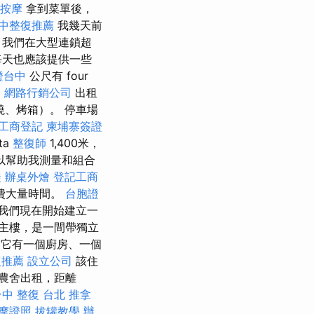
 按摩
拿到菜單後，
中整復推薦
我幾天前
，我們在大型連鎖超
每天也應該提供一些
證台中
公尺有 four
。
網路行銷公司
出租
燒、烤箱）。 停車場
工商登記
柬埔寨簽證
ta
整復師
1,400米，
以幫助我測量和組合
徒
辦桌外燴
登記工商
費大量時間。
台胞證
我們現在開始建立一
於主樓，是一間帶獨立
它有一個廚房、一個
復推薦
設立公司
該住
農舍出租，距離
台中 整復
台北 推拿
摩證照
拔罐教學
辦