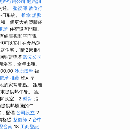
網路行銷公司
經絡調
交通。
整復師
數位行
-Fi系統。
推拿 證照
袋和一個更大的塑膠袋
胞證
住宿設有門廳、
有線電視和平面電
也可以安排在食品運
庭住宅，1間2床1間
 距離莫菲塔
設立公司
 間浴室，全年出租。
00.00
沙鹿按摩
福
按摩 推薦
晚可享
地的家常餐點。 距離
應要求提供熱午餐。 距
間臥室、2
喬骨
張
助提供熱騰騰的午
館，配備
公司設立
2
價格從
整復師
7
台中
證台南
18
工商登記