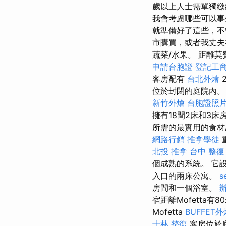
歲以上人士需單獨
我會考慮哪些可以事
就準備好了這些，不
市購買，或者我丈夫
蔬菜/水果。 距離莫費塔
申請台胞證
登記工
客房配有
台北外燴
2
位於封閉的庭院內。 
新竹外燴
台胞證照
擁有18間2床和3
所需的最實用的食材
網路行銷
推拿學徒
北投 推拿
台中 整復
個成熟的系統。 它
入口的兩床公寓。
s
房間和一個浴室。
宿距離Mofetta
Mofetta
BUFFET外
士林 整復
客房位於