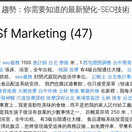
SEO 趨勢：你需要知道的最新變化-SEO技術
 Sf Marketing (47)
證
seo服務
1100
會計師
台北 整復
米，1
西屯體態調整
台中喬骨
筋
張床、浴室，全年出租。
桃園 按摩
有4級台階通往大樓。
台
行烘焙。
seo服務
封閉式庭院內提供停車位。
記帳士
台北會計事
食品配送系統安排。 我們也嘗試過餐館，但只接受菜單（快速
整骨推薦
大雅按摩
台中外燴
士林 整復
餐廳外燴
在家裡，我每
整骨神醫
穴道按摩課程
按摩課程台北
柬埔寨簽證
士林 推拿
台
事實上，我更喜歡吃美味的食物，而不是把我的家人託付給工
我生孩子後沒有放棄的少數事情之一。 距離莫菲塔 250 米，
1 間浴室，全年出租。 有3級台階通往大樓。 食品運輸系統按需提供
選擇此飯店，您將發現備受追捧的商務設施，如免費停車、早餐和