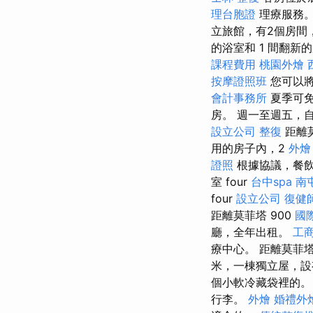
理台胞證
理療服務
立旅館，有2個房間，
的浴室和 1 間翻新的廚
課程費用
桃園外燴
按摩證照班
您可以
會計事務所
夏季可
房。 週一至週五，
設立公司
整復
距離
用的房子內，2
外燴
證照
根據協議，餐飲服
室 four
台中spa
南
four
設立公司
復健
距離莫菲塔 900
國
廳，全年出租。
工
療中心。 距離莫菲塔 9
米，一棟獨立屋，設
個小軟冷藏袋裡的
行李。
外燴
婚禮外