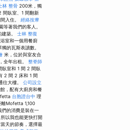
士林 整骨
200米，獨
 間臥室、1 間翻新
期間入住。
經絡按摩
園等著我們的客人。
的建築。
士林 整復
個浴室和一個用餐廚
單獨的瓦斯表讀數。
燴
米，位於與室友合
，全年出租。
整脊師
室和 1 間 2 間臥
2 間 2 床和 1 間
通往大樓。
公司設立
館，配有大廚房和餐
tta
台胞證台中
理
fetta 1,100
天我們的消費是裝在一
，所以我也能更快打開
據當天的節奏，選擇最