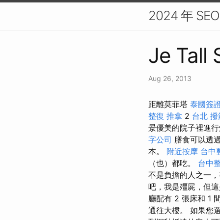
2024 年 
Je Tall
Aug 26, 2013
距離莫菲塔
泰國簽
整復 推拿
2
台北 撥
景優美的院子裡進
字公司
膳食可以透過
本。
附近按摩
台中
（也）都吃。
台中
不是負擔的人之一，
吧，我是殭屍，但這是
廳配有 2 張床和 
通往大樓。 如果您