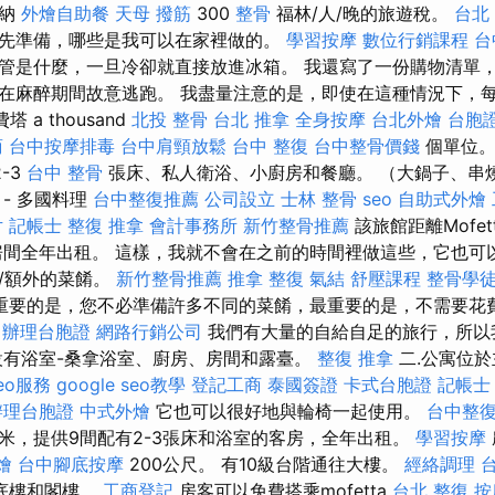
繳納
外燴自助餐
天母 撥筋
300
整骨
福林/人/晚的旅遊稅。
台北
先準備，哪些是我可以在家裡做的。
學習按摩
數位行銷課程
台
管是什麼，一旦冷卻就直接放進冰箱。 我還寫了一份購物清單
在麻醉期間故意逃跑。 我盡量注意的是，即使在這種情況下，
 a thousand
北投 整骨
台北 推拿
全身按摩
台北外燴
台胞
商
台中按摩排毒
台中肩頸放鬆
台中 整復
台中整骨價錢
個單位
-3
台中 整骨
張床、私人衛浴、小廚房和餐廳。 （大鍋子、串
- 多國料理
台中整復推薦
公司設立
士林 整骨
seo
自助式外燴
片
記帳士
整復 推拿
會計事務所
新竹整骨推薦
該旅館距離Mofet
床房間全年出租。 這樣，我就不會在之前的時間裡做這些，它也可
/額外的菜餚。
新竹整骨推薦
推拿 整復
氣結
舒壓課程
整骨學
重要的是，您不必準備許多不同的菜餚，最重要的是，不需要花
辦理台胞證
網路行銷公司
我們有大量的自給自足的旅行，所以
設有浴室-桑拿浴室、廚房、房間和露臺。
整復 推拿
二.公寓位
eo服務
google seo教學
登記工商
泰國簽證
卡式台胞證
記帳士
辦理台胞證
中式外燴
它也可以很好地與輪椅一起使用。
台中整
有80米，提供9間配有2-3張床和浴室的客房，全年出租。
學習按摩
燴
台中腳底按摩
200公尺。 有10級台階通往大樓。
經絡調理
底樓和閣樓。
工商登記
房客可以免費搭乘mofetta
台北 整復
按