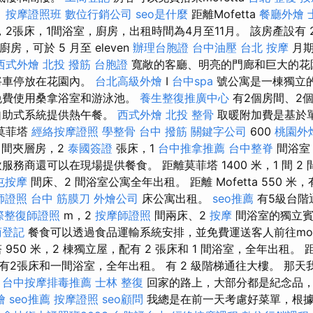
。
按摩證照班
數位行銷公司
seo是什麼
距離Mofetta
餐廳外燴
2張床，1間浴室，廚房，出租時間為4月至11月。 該房產設有 2
房，可於 5 月至 eleven
辦理台胞證
台中油壓
台北 按摩
月
西式外燴
北投 撥筋
台胞證
寬敞的客廳、明亮的門廊和巨大的花
將車停放在花園內。
台北高級外燴
I
台中spa
號公寓是一棟獨立
免費使用桑拿浴室和游泳池。
養生整復推廣中心
有2個房間、2
自助式系統提供熱午餐。
西式外燴
北投 整骨
取暖附加費是基於
莫菲塔
經絡按摩證照
學整骨
台中 撥筋
關鍵字公司
600
桃園外
間夾層房，2
泰國簽證
張床，1
台中推拿推薦
台中整脊
間浴室
務商還可以在現場提供餐食。 距離莫菲塔 1400 米，1 間 2 間臥
屯按摩
間床、2 間浴室公寓全年出租。 距離 Mofetta 550 米，有 
師證照
台中 筋膜刀
外燴公司
床公寓出租。
seo推薦
有5級台階
際整復師證照
m，2
按摩師證照
間兩床、2
按摩
間浴室的獨立賓
商登記
餐食可以透過食品運輸系統安排，並免費運送客人前往mofe
50 米，2 棟獨立屋，配有 2 張床和 1 間浴室，全年出租。 距離Mo
有2張床和一間浴室，全年出租。 有 2 級階梯通往大樓。 那
。
台中按摩排毒推薦
士林 整復
回家的路上，大部分都是紀念品
燴
seo推薦
按摩證照
seo顧問
我總是在前一天考慮好菜單，根