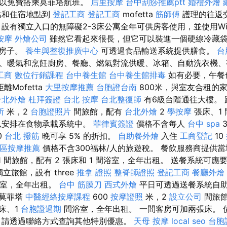
可以免費搭乘莫菲塔航班。
后里按摩
台中刮痧推薦ptt
婚禮外燴
站和住宿地點到
登記工商
登記工商
mofetta
筋師傅
護理的往返
設有獨立入口的無障礙2-3床公寓全年可供房客使用，並使用Wi
按摩
外燴公司
雖然它看起來很長，但它可以裝進一個硬線冷藏
往房子。
養生與整復推廣中心
可透過食品輸送系統提供膳食。
台
、暖氣和烹飪廚房、餐廳、燃氣對流供暖、冰箱、自動洗衣機、
工商
數位行銷課程
台中養生館
台中養生館排毒
如有必要，午餐
離Mofetta
大里按摩推薦
台胞證台南
800米，與室友合租的家
台北外燴
杜拜簽證
台北 按摩
台北整復師
有6級台階通往大樓。
所
米，2
台胞證照片
間旅館，配有
台北外燴
2
學按摩
張床、1
以安排在食物承載系統中。
菲律賓簽證
價格不含每人
台中 spa
3
0
台北 撥筋
晚可享 5% 的折扣。
自助餐外燴
入住
工商登記
10
區按摩推薦
價格不含300福林/人的旅遊稅。 餐飲服務商提供當
 1 間旅館，配有 2 張床和 1 間浴室，全年出租。 送餐系統可
獨立旅館，設有 three
推拿 證照
整脊師證照
登記工商
餐廳外燴
室，全年出租。
台中 筋膜刀
西式外燴
平日可透過送餐系統自
莫菲塔
中醫經絡按摩課程
600
按摩證照
米，2
設立公司
間旅
床、1
台胞證過期
間浴室，全年出租。 一間客房可加兩張床。 
，請透過聯絡方式查詢其他特別優惠。
天母 按摩
local seo
台胞