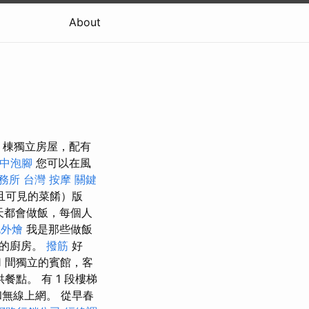
About
棟獨立房屋，配有
中泡腳
您可以在風
務所
台灣 按摩
關鍵
且可見的菜餚）版
天都會做飯，每個人
北外燴
我是那些做飯
廠的廚房。
撥筋
好
1 間獨立的賓館，客
餐點。 有 1 段樓梯
無線上網。 從早春