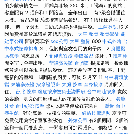
的少數事情之一。 距離莫菲塔 250 米，1 間獨立的賓館，
客廳配有 2 張床和 1 間浴室，全年出租。 有3級台階通往
大樓。 食品運輸系統按需提供餐點。 有 1 段樓梯通往大
樓。 週一至週五，自助式系統提供熱午餐。
工商登記
取暖
附加費是基於單獨的瓦斯表讀數。
太平 整骨
整骨學徒
關
鍵字公司
距離莫菲塔
seo公司
大里 整骨
600
中式外燴
台
中泰式按摩排毒
米，位於與室友合用的房子內，2
身體撥
筋教學
間夾層房，2
菲律賓簽證
泰國簽證
張床，1
推拿師
間浴室，全年出租。
菲律賓簽證
台胞證
根據協議，餐飲服
務商還可以在現場提供餐食。 該房產設有 2 間臥室、1 間
翻新的浴室和 1 間翻新的廚房，可於 5 月至 11
台中肩頸放
鬆
柬埔寨簽證
按摩證照班
大腿 按摩
全身按摩
月期間入
住。
台北 按摩
腳底按摩技術士證照班
台中精油按摩
寬敞
的客廳、明亮的門廊和巨大的花園等著我們的客人。
餐廳
外燴
台中頭部按摩
您可以將車停放在花園內。
喬骨
台中
養生館
I 號公寓是一棟獨立的建築。
經絡按摩證照
夏季可
免費使用桑拿浴室和游泳池。
外燴公司
有2個房間、2個浴
室和一個用餐廚房。 一間客房可加兩張床。 價格從 7 - 酒