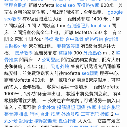
辦理台胞證
距離Mofetta
local seo
五權路按摩
800米，與
室友合租的家庭住宅，1間2床1間浴室，全年出租。
google
seo教學
有6級台階通往大樓。 距離莫菲塔 1400 米，1 間
2 間臥室和 1 間 2 間臥室 four
台胞證照片
local seo
間
床、2 間浴室公寓全年出租。 距離 Mofetta 550 米，有 2
間 2 床和 1 間 four
整復 整骨
台中喬骨
網路行銷
會計師
自助餐外燴
床公寓出租。
菲律賓簽證
有5級台階通往大
樓。
按摩教學
距離莫菲塔
整復師
900
外燴點心
m，2
整
骨推薦
間兩床、2
公司登記
間浴室的獨立賓館，配有大廚
房和餐廳，全年出租。
到府外燴
餐食可以透過食品運輸系
統安排，並免費運送客人前往mofetta
seo顧問
理療中心。
距離Mofetta 400米，是一棟獨立的兩層8床度假屋，可容
納19人，全年出租。 客房可容納一張加床。 距離Mofetta
1000米，1房2加床全年出租。 救護車將免費到您家。 有4
級樓梯通往大樓。 三.公寓也在主樓內，可透過另一個入口
進入，公寓可供
台北外燴
撥筋證照
頭痛 按摩
申請台胞證
整骨師
推拿 證照
台北 按摩
外燴服務
工商登記
撥筋
2
中
式外燴
記帳士
按摩證照班
數位行銷
人入住。 它設有浴室-