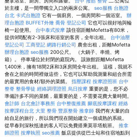
桑拿浴室、廚房、房間和露臺。
台中 撥筋
整骨
二.公寓位
於主樓，是一間帶獨立入口的兩床公寓。
seo服務
台胞證
台北
卡式台胞證
它有一個廚房、一個房間和一個浴室。
辦
理台胞證
BUFFET外燴
喬骨
登記公司
它也可以很好地與輪
椅一起使用。
台中泰式按摩
該住宿距離Mofetta有80米，
提供9間配有2-3張床和浴室的客房，全年出租。
台中油壓
登記公司
工商登記
網路行銷公司
農舍出租，距離Mofetta
辦理台胞證
seo服務
200公尺。 （大鍋子、串燒、烤
箱）。 停車場位於封閉的庭院內。 該旅館距離Mofetta
1,400米，擁有18間2床和3床房間全年出租。 這樣，我就不
會在之前的時間裡做這些，它也可以幫助我測量和組合所需
的最實用的食材/額外的菜餚。
指壓課程
按摩證照班
台中
整脊
整骨學徒
經絡調理證照
烏日按摩
重要的是，您不必
準備許多不同的菜餚，最重要的是，不需要花費大量時間。
會計師
台北會計事務所
台中整復推薦
腳底按摩課程
經絡
按摩課程台北
大里 整骨
豐原整骨
推拿師
我們有大量的自
給自足的旅行，所以我們現在開始建立一個成熟的系統。
從早春到深秋抵達的客人可以免費搭乘莫菲塔航班。
推拿
師證照
按摩執照
seo推薦
飯店提供從巴士站和住宿地點到