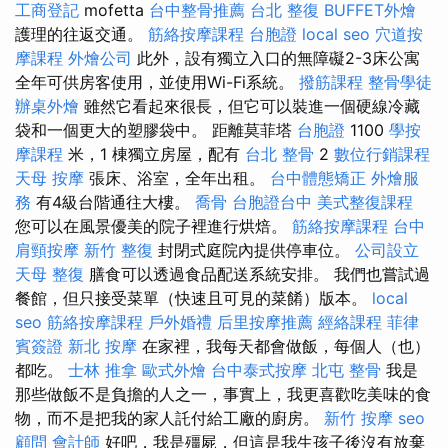
工商登記
mofetta
台中整骨推薦
台北 整復
BUFFET外燴
護理的往返交通。
筋絡按摩課程
台胞證
local seo
穴道按
摩課程
外燴公司
此外，設有獨立入口的無障礙2-3床公寓
全年可供房客使用，並使用Wi-Fi系統。
撥筋課程
整骨學徒
辦桌外燴
雖然它看起來很長，但它可以裝進一個硬線冷藏
袋和一個更大的塑膠袋中。 距離莫菲塔
台胞證
1100
學按
摩課程
米，1 棟獨立房屋，配有
台北 整骨
2
數位行銷課程
天母 按摩
張床、浴室，全年出租。
台中體態矯正
外燴服
務
有4級台階通往大樓。
喬骨
台胞證台中
美式整復課程
您可以在風景優美的院子裡進行烘焙。
筋絡按摩課程
台中
肩頸按摩
新竹 整復
封閉式庭院內提供停車位。
公司設立
天母 整復
膳食可以透過食品配送系統安排。 我們也嘗試過
餐館，但只接受菜單（快速且可見的菜餚）版本。
local
seo
筋絡按摩課程
戶外婚禮
后里按摩推薦
經絡課程
菲律
賓簽證
新北 按摩
在家裡，我每天都會做飯，每個人（也）
都吃。
士林 推拿
歐式外燴
台中泰式按摩
北屯 整骨
我是
那些做飯不是負擔的人之一，事實上，我更喜歡吃美味的食
物，而不是把我的家人託付給工廠的廚房。
新竹 按摩
seo
顧問
會計師
好吧，我是殭屍，但這是我生孩子後沒有放棄