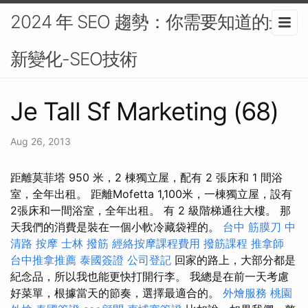
2024 年 SEO 趨勢：你需要知道的最
新變化-SEO技術
Je Tall Sf Marketing (68)
Aug 26, 2013
距離莫菲塔 950 米，2 棟獨立屋，配有 2 張床和 1 間浴
室，全年出租。 距離Mofetta 1,100米，一棟獨立屋，設有
2張床和一間浴室，全年出租。 有 2 級階梯通往大樓。 那
天我們的消費是裝在一個小軟冷藏袋裡的。
台中 筋膜刀
中
清路 按摩
士林 撥筋
經絡按摩課程費用
撥筋課程
推拿師
台中推拿推薦
泰國簽證
公司登記
回家的路上，大部分都是
紀念品，所以我也能更快打開行李。 我總是在前一天考慮
好菜單，根據當天的節奏，選擇最適合的。
外燴服務
桃園