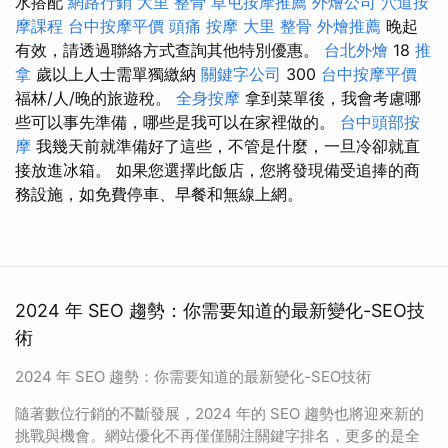
水搭配
網路行銷
大里 整骨
草屯按摩推薦
外燴公司
穴道按
摩課程
台中按摩平價
頭痛 按摩
大里 整骨
外燴推薦
晚起
有效，請透過聯絡方式查詢其他特別優惠。
台北外燴
18
推
拿
歲以上人士需單獨繳納
關鍵字公司
300
台中按摩平價
福林/人/晚的旅遊稅。
全身按摩
拿到菜單後，我會考慮哪
些可以事先準備，哪些是我可以在家裡做的。
台中頭部按
摩
我幾天前就準備好了這些，不管是什麼，一旦冷卻就直
接放進冰箱。 如果您選擇此飯店，您將發現備受追捧的商
務設施，如免費停車、早餐和無線上網。
2024 年 SEO 趨勢：你需要知道的最新變化-SEO技
術
2024 年 SEO 趨勢：你需要知道的最新變化-SEO技術
隨著數位行銷的不斷發展，2024 年的 SEO 趨勢也將迎來新的
挑戰與機會。網站優化不再僅僅關注關鍵字排名，更多的是全