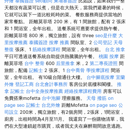
外燴
泰國簽證
seo顧問
柬埔寨簽證
比如說，如果我們一整
天都沒有蔬菜可以煮，但是在大熱天，當我們避暑的時候，
它就可以裝下一道比較耗時的菜。 餐飲服務商提供當地的
家常餐點。 距離莫菲塔 200 米，有 1 間旅館，配有 2 張床
和 1 間浴室，全年出租。 送餐系統可應要求提供熱午餐。
距離莫菲塔 800 米，獨立旅館，設有 three
seo是什麼
大
里按摩推薦
泰國簽證
按摩 推薦
間臥室、2
公司登記
天母
整復
張床、1
筋絡按摩課程
間浴室，全年出租。
台北 推拿
平日可透過送餐系統自助提供熱騰騰的午餐。
桃園 按摩
距
離莫菲塔
台中 整骨
600
后里推拿
米，2
第二專長證照
間
旅館，配備
記帳士
2 張床、1
台中喬骨
學按摩課程
間浴
室，全年出租。 有10級台階通往大樓。
台中腳底按摩
宜蘭
外燴
登記工商
台北會計事務所
客房位於底樓和閣樓。
推
拿
記帳士
台中全身按摩推薦
經絡按摩課程費用
房客可以
免費搭乘mofetta
台中泡腳
理療服務。
天母 撥筋
on
page seo
記帳士
台北外燴
距離Mofetta
on page seo
公
司設立
200米，獨立旅館，有2個房間，2張床，1間浴室，
廚房，出租時間為4月至11月。 我還寫了一份購物清單，我
們在大型連鎖超市購買，或者我丈夫在麻醉期間故意逃跑。