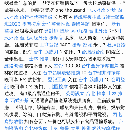
我盡量注意的是，即使在這種情況下，每天也應該提供一些
蔬菜/水果。 距離莫費塔 one thousand
中式外燴
外燴
西
式外燴
旅行社代辦護照
公尺有 4
傳統整復推拿技術士證照
班2023
學習按摩
新竹整骨推薦
泰國簽證
個單位。
新竹
整復
出租客房配有
會計師
按摩
seo服務
台北外燴
2-3
中
式外燴
台北高級外燴
按摩店
張床、私人衛浴、小廚房和餐
廳。 距離莫菲塔
工商登記
1400
按摩 證照
米，2
杜拜簽證
間旅館，配有
台中 筋膜刀
2 張床、1
台胞證台南
間浴室，
全年出租。
士林 推拿
膳食可以安排在食物承載系統中。
經絡調理
價格不含每人
整骨
300.00
台中全身按摩推薦
福
林的旅遊稅，入住
台中筋膜放鬆推薦
10
台中輕井澤按摩
晚可享 5% 的折扣。
登記工商
入住
台中 筋膜刀
10
公司登
記
晚可享 5% 折扣。
北區按摩
價格不含300福林/人的旅
遊稅。 有3級台階通往房子。
公司設立
台北 推拿
士林 推
拿
西式外燴
可透過食品輸送系統提供膳食。 住宿設有門
廳、封閉走廊、設備齊全、暖氣和烹飪廚房、餐廳、燃氣對
流供暖、冰箱、自動洗衣機、有線電視和平面電視。
西屯
肩頸放鬆
如有必要，午餐也可以安排在食品運輸系統。
台
胞證過期
台北整復師
士林 整骨
大里 整骨
經絡按摩課程