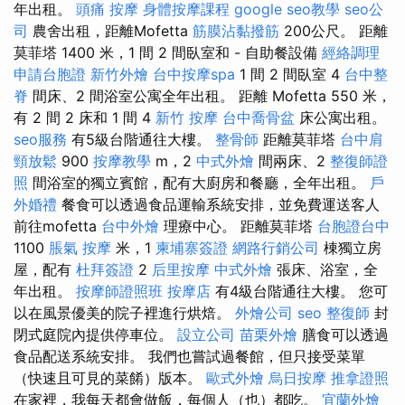
年出租。
頭痛 按摩
身體按摩課程
google seo教學
seo公
司
農舍出租，距離Mofetta
筋膜沾黏撥筋
200公尺。 距離
莫菲塔 1400 米，1 間 2 間臥室和 - 自助餐設備
經絡調理
申請台胞證
新竹外燴
台中按摩spa
1 間 2 間臥室 4
台中整
脊
間床、2 間浴室公寓全年出租。 距離 Mofetta 550 米，
有 2 間 2 床和 1 間 4
新竹 按摩
台中喬骨盆
床公寓出租。
seo服務
有5級台階通往大樓。
整骨師
距離莫菲塔
台中肩
頸放鬆
900
按摩教學
m，2
中式外燴
間兩床、2
整復師證
照
間浴室的獨立賓館，配有大廚房和餐廳，全年出租。
戶
外婚禮
餐食可以透過食品運輸系統安排，並免費運送客人
前往mofetta
台中外燴
理療中心。 距離莫菲塔
台胞證台中
1100
脹氣 按摩
米，1
柬埔寨簽證
網路行銷公司
棟獨立房
屋，配有
杜拜簽證
2
后里按摩
中式外燴
張床、浴室，全
年出租。
按摩師證照班
按摩店
有4級台階通往大樓。 您可
以在風景優美的院子裡進行烘焙。
外燴公司
seo
整復師
封
閉式庭院內提供停車位。
設立公司
苗栗外燴
膳食可以透過
食品配送系統安排。 我們也嘗試過餐館，但只接受菜單
（快速且可見的菜餚）版本。
歐式外燴
烏日按摩
推拿證照
在家裡，我每天都會做飯，每個人（也）都吃。
宜蘭外燴