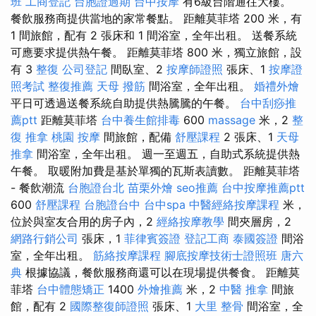
班
工商登記
台胞證過期
台中按摩
有6級台階通往大樓。
餐飲服務商提供當地的家常餐點。 距離莫菲塔 200 米，有
1 間旅館，配有 2 張床和 1 間浴室，全年出租。 送餐系統
可應要求提供熱午餐。 距離莫菲塔 800 米，獨立旅館，設
有 3
整復
公司登記
間臥室、2
按摩師證照
張床、1
按摩證
照考試
整復推薦
天母 撥筋
間浴室，全年出租。
婚禮外燴
平日可透過送餐系統自助提供熱騰騰的午餐。
台中刮痧推
薦ptt
距離莫菲塔
台中養生館排毒
600
massage
米，2
整
復 推拿
桃園 按摩
間旅館，配備
舒壓課程
2 張床、1
天母
推拿
間浴室，全年出租。 週一至週五，自助式系統提供熱
午餐。 取暖附加費是基於單獨的瓦斯表讀數。 距離莫菲塔
- 餐飲潮流
台胞證台北
苗栗外燴
seo推薦
台中按摩推薦ptt
600
舒壓課程
台胞證台中
台中spa
中醫經絡按摩課程
米，
位於與室友合用的房子內，2
經絡按摩教學
間夾層房，2
網路行銷公司
張床，1
菲律賓簽證
登記工商
泰國簽證
間浴
室，全年出租。
筋絡按摩課程
腳底按摩技術士證照班
唐六
典
根據協議，餐飲服務商還可以在現場提供餐食。 距離莫
菲塔
台中體態矯正
1400
外燴推薦
米，2
中醫 推拿
間旅
館，配有 2
國際整復師證照
張床、1
大里 整骨
間浴室，全