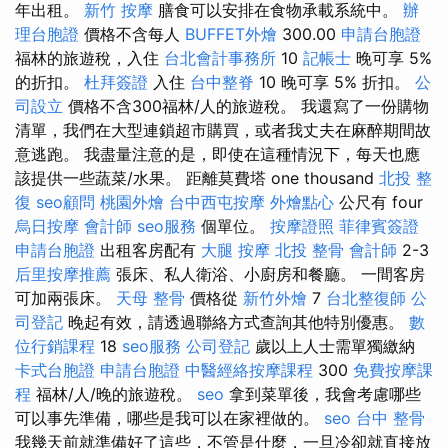
年出租。
新竹 按摩
膳食可以安排在食物承載系統中。
辦
理台胞證
價格不含每人
BUFFET外燴
300.00
申請台胞證
福林的旅遊稅，入住
台北會計事務所
10
記帳士
晚可享 5%
的折扣。
杜拜簽證
入住
台中整脊
10 晚可享 5% 折扣。
公
司設立
價格不含300福林/人的旅遊稅。 我還寫了一份購物
清單，我們在大型連鎖超市購買，或者我丈夫在麻醉期間故
意逃跑。 我盡量注意的是，即使在這種情況下，每天也應
該提供一些蔬菜/水果。 距離莫費塔 one thousand
北投 整
復
seo顧問
桃園外燴
台中西屯按摩
外燴點心
公尺有 four
烏日按摩
會計師
seo服務
個單位。
按摩證照
菲律賓簽證
申請台胞證
出租客房配有
大腿 按摩
北投 整骨
會計師
2-3
后里按摩推薦
張床、私人衛浴、小廚房和餐廳。 一間客房
可加兩張床。
天母 整骨
價格從
新竹外燴
7
台北整復師
公
司登記
晚起有效，請透過聯絡方式查詢其他特別優惠。
數
位行銷課程
18
seo服務
公司登記
歲以上人士需單獨繳納
卡式台胞證
申請台胞證
中醫經絡按摩課程
300
免費按摩課
程
福林/人/晚的旅遊稅。
seo
拿到菜單後，我會考慮哪些
可以事先準備，哪些是我可以在家裡做的。
seo
台中 整骨
我幾天前就準備好了這些，不管是什麼，一旦冷卻就直接放