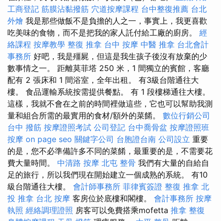
工商登記
筋膜沾黏撥筋
穴道按摩課程
台中整復推薦
台北
外燴
我是那些做飯不是負擔的人之一，事實上，我更喜歡
吃美味的食物，而不是把我的家人託付給工廠的廚房。
經
絡課程
按摩教學
整復 推拿
台中 按摩
中醫 推拿
台北會計
事務所
好吧，我是殭屍，但這是我生孩子後沒有放棄的少
數事情之一。 距離莫菲塔 250 米，1 間獨立的賓館，客廳
配有 2 張床和 1 間浴室，全年出租。 有3級台階通往大
樓。 食品運輸系統按需提供餐點。 有 1 段樓梯通往大樓。
這樣，我就不會在之前的時間裡做這些，它也可以幫助我測
量和組合所需的最實用的食材/額外的菜餚。
數位行銷公司
台中 撥筋
按摩證照考試
公司登記
台中喬骨盆
按摩證照班
按摩
on page seo
關鍵字公司
台胞證台南
公司設立
重要
的是，您不必準備許多不同的菜餚，最重要的是，不需要花
費大量時間。
中清路 按摩
北屯 整骨
我們有大量的自給自
足的旅行，所以我們現在開始建立一個成熟的系統。 有10
級台階通往大樓。
會計師事務所
菲律賓簽證
整復 推拿
北
投 推拿
台北 按摩
客房位於底樓和閣樓。
會計事務所
按摩
執照
經絡調理證照
房客可以免費搭乘mofetta
推拿 整復