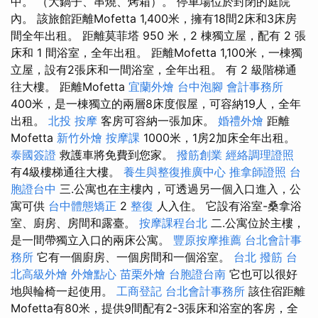
中。 （大鍋子、串燒、烤箱）。 停車場位於封閉的庭院
內。 該旅館距離Mofetta 1,400米，擁有18間2床和3床房
間全年出租。 距離莫菲塔 950 米，2 棟獨立屋，配有 2 張
床和 1 間浴室，全年出租。 距離Mofetta 1,100米，一棟獨
立屋，設有2張床和一間浴室，全年出租。 有 2 級階梯通
往大樓。 距離Mofetta
宜蘭外燴
台中泡腳
會計事務所
400米，是一棟獨立的兩層8床度假屋，可容納19人，全年
出租。
北投 按摩
客房可容納一張加床。
婚禮外燴
距離
Mofetta
新竹外燴
按摩課
1000米，1房2加床全年出租。
泰國簽證
救護車將免費到您家。
撥筋創業
經絡調理證照
有4級樓梯通往大樓。
養生與整復推廣中心
推拿師證照
台
胞證台中
三.公寓也在主樓內，可透過另一個入口進入，公
寓可供
台中體態矯正
2
整復
人入住。 它設有浴室-桑拿浴
室、廚房、房間和露臺。
按摩課程台北
二.公寓位於主樓，
是一間帶獨立入口的兩床公寓。
豐原按摩推薦
台北會計事
務所
它有一個廚房、一個房間和一個浴室。
台北 撥筋
台
北高級外燴
外燴點心
苗栗外燴
台胞證台南
它也可以很好
地與輪椅一起使用。
工商登記
台北會計事務所
該住宿距離
Mofetta有80米，提供9間配有2-3張床和浴室的客房，全