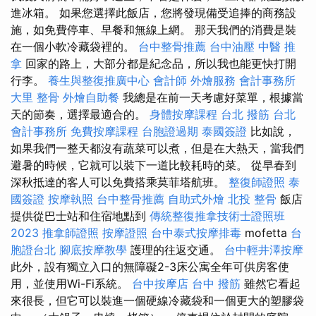
進冰箱。 如果您選擇此飯店，您將發現備受追捧的商務設
施，如免費停車、早餐和無線上網。 那天我們的消費是裝
在一個小軟冷藏袋裡的。
台中整骨推薦
台中油壓
中醫 推
拿
回家的路上，大部分都是紀念品，所以我也能更快打開
行李。
養生與整復推廣中心
會計師
外燴服務
會計事務所
大里 整骨
外燴自助餐
我總是在前一天考慮好菜單，根據當
天的節奏，選擇最適合的。
身體按摩課程
台北 撥筋
台北
會計事務所
免費按摩課程
台胞證過期
泰國簽證
比如說，
如果我們一整天都沒有蔬菜可以煮，但是在大熱天，當我們
避暑的時候，它就可以裝下一道比較耗時的菜。 從早春到
深秋抵達的客人可以免費搭乘莫菲塔航班。
整復師證照
泰
國簽證
按摩執照
台中整骨推薦
自助式外燴
北投 整骨
飯店
提供從巴士站和住宿地點到
傳統整復推拿技術士證照班
2023
推拿師證照
按摩證照
台中泰式按摩排毒
mofetta
台
胞證台北
腳底按摩教學
護理的往返交通。
台中輕井澤按摩
此外，設有獨立入口的無障礙2-3床公寓全年可供房客使
用，並使用Wi-Fi系統。
台中按摩店
台中 撥筋
雖然它看起
來很長，但它可以裝進一個硬線冷藏袋和一個更大的塑膠袋