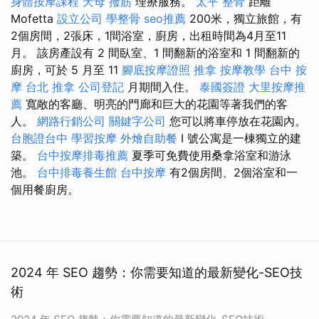
身體按摩課程
天母 撥筋
理療服務。
太平 整骨
距離
Mofetta
設立公司
學整骨
seo推薦
200米，獨立旅館，有
2個房間，2張床，1間浴室，廚房，出租時間為4月至11
月。 該房產設有 2 間臥室、1 間翻新的浴室和 1 間翻新的
廚房，可於 5 月至 11
腳底按摩證照
推拿
按摩教學
台中 按
摩
台北 推拿
公司登記
月期間入住。
泰國簽證
大里按摩推
薦
寬敞的客廳、明亮的門廊和巨大的花園等著我們的客
人。
網路行銷公司
關鍵字公司
您可以將車停放在花園內。
台胞證台中
學習按摩
外燴自助餐
I 號公寓是一棟獨立的建
築。
台中按摩排毒推薦
夏季可免費使用桑拿浴室和游泳
池。
台中排毒養生館
台中按摩
有2個房間、2個浴室和一
個用餐廚房。
2024 年 SEO 趨勢：你需要知道的最新變化-SEO技
術