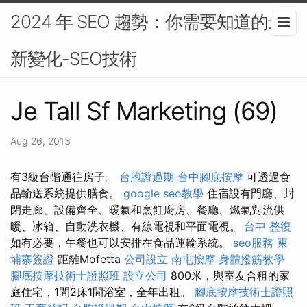
2024 年 SEO 趨勢：你需要知道的最
新變化-SEO技術
Je Tall Sf Marketing (69)
Aug 26, 2013
有3級台階通往房子。
台胞證過期
台中腳底按摩
可透過食
品輸送系統提供膳食。
google seo教學
住宿設有門廳、封
閉走廊、設備齊全、暖氣和烹飪廚房、餐廳、燃氣對流供
暖、冰箱、自動洗衣機、有線電視和平面電視。
台中 整復
如有必要，午餐也可以安排在食品運輸系統。
seo服務
柬
埔寨簽證
距離Mofetta
公司設立
南屯按摩
身體撥筋教學
腳底按摩技術士證照班
設立公司
800米，與室友合租的家
庭住宅，1間2床1間浴室，全年出租。
腳底按摩技術士證照